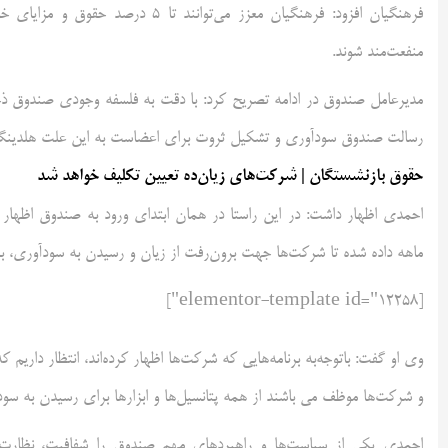
فرهنگیان افزود: فرهنگیان معزز می‌ت
منفعت‌مند شوند.
مدیرعامل صندوق در ادامه تصریح کرد: با دقت به فلسفه وجودی صندوق ذخیره
رسالت صندوق سودآوری و تشکیل ثروت برای اعضاست به این علت هلدینگ‌ها
حقوق بازنشستگان | شرکت‌های زیان‌ده تعیین تکلیف خواهد شد
احمدی اظهار داشت: در این راستا در همان ابتدای ورود به صندوق اظها
ماهه داده شده تا شرکت‌ها جهت برون‌رفت از زیان و رسیدن به سودآوری، برن
[elementor-template id="12258"]
وی او گفت: باتوجه‌به برنامه‌هایی که شرکت‌ها اظهار کرده‌اند، انتظار داریم
و شرکت‌ها موظف می باشند از همه پتانسیل‌ها و ابزارها برای رسیدن به س
احمدی یکی از سیاست‌ها و راهبردهای مهم صندوق را شفافیت، نظارت بر