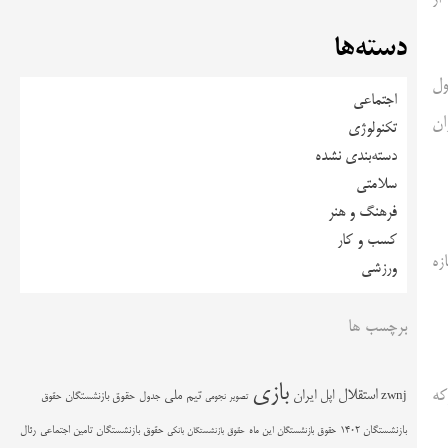
دسته‌ها
که، مشمول
اجتماعی
زان
تکنولوژی
دسته‌بندی نشده
سلامتی
فرهنگ و هنر
کسب و کار
گفتن تازه
ورزشی
برچسب ها
بازی
رکه
استقلال
اپل
ایران
تیم ملی
zwnj
جدول
حقوق بازنشستگان
حقوق
تصویر نجومی
حقوق بازنشستگان تامین اجتماعی
رئال
بازنشستگان 1402
حقوق بازنشستگان این ماه
حقوق بازنشستگان بانکی