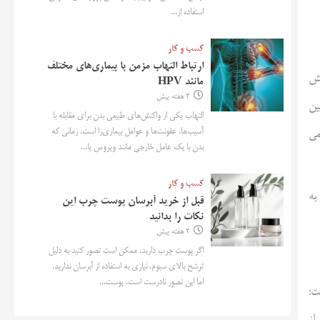
استفاده از...
کسب و کار
ارتباط التهاب مزمن با بیماری‌های مختلف
مانند HPV
2 هفته پیش
ین
التهاب یکی از واکنش‌های طبیعی بدن برای مقابله با
آسیب‌ها، عفونت‌ها و عوامل بیماری‌زا است. زمانی که
هد می
بدن با یک عامل خارجی مانند ویروس یا...
کسب و کار
هی به
قبل از خرید آبرسان پوست چرب این
نکات را بدانید
2 هفته پیش
اگر پوست چرب دارید، ممکن است تصور کنید به دلیل
ترشح بالای سبوم، نیازی به استفاده از آبرسان ندارید.
اما این تصور نادرست است. پوست...
ت، او گفت:
از