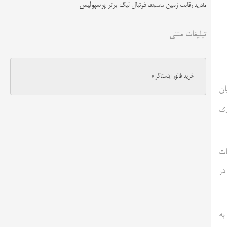
زمین
پرسپولیس
رقابت
فوتبال
لیگ برتر
مادرید
سامسونگ
تبلیغات متنی
خرید فالور اینستاگرام
گیان
ری
ات
در
به