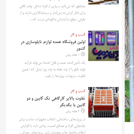
همانطور که می‌دانید بسیاری از افراد شاغل، وقت کافی
برای فکر کردن به پس‌انداز و سرمایه‌گذاری ندارند و از
طرفی سطح درآمدشان به‌گونه‌ای نیست که...
کسب و کار
اولین فروشگاه عمده لوازم تابلوسازی در
کشور
1 هفته پیش
یک تأمین‌کننده عمده و قابل اعتماد می‌تواند فرآیند
تولید تابلو را از چند هفته به چند روز تبدیل کند؛ همین
تفاوت، سرنوشت پروژه‌ها را رقم...
کسب و کار
تفاوت بالابر کارگاهی تک کابین و دو
کابین با یکدیگر
2 هفته پیش
در پروژه‌های ساختمانی، انتخاب تجهیزات مناسب برای
جابه‌جایی افراد و مصالح اهمیت زیادی دارد. با افزایش
ارتفاع ساختمان‌ها و پیچیده‌تر شدن پروژه‌های عمرانی،