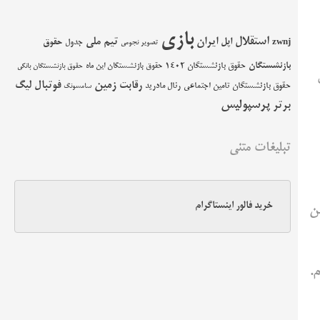
بازی
استقلال
اپل
ایران
تیم ملی
حقوق
zwnj
جدول
تصویر نجومی
بازنشستگان
حقوق بازنشستگان 1402
حقوق بازنشستگان این ماه
حقوق بازنشستگان بانکی
زمین
فوتبال
رقابت
لیگ
حقوق بازنشستگان تامین اجتماعی
رئال مادرید
سامسونگ
پرسپولیس
برتر
تبلیغات متنی
خرید فالور اینستاگرام
من
.