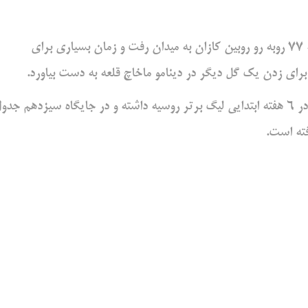
حسین‌نژاد چهار روز قبل در هفته ششم لیگ برتر روسیه از دقیقه 77 روبه رو روبین کازان به میدان رفت و زمان بسیاری برای
رای زدن یک گل دیگر در دینامو ماخاچ قلعه به دست بیاورد.
تیم فوتبال دینامو ماخاچ قلعه جدا از نمایش نه چندان خوبی که در 6 هفته ابتدایی لیگ برتر روسیه داشته و در جایگاه سیزدهم جد
فته است.