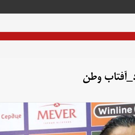
د_آفتاب وطن