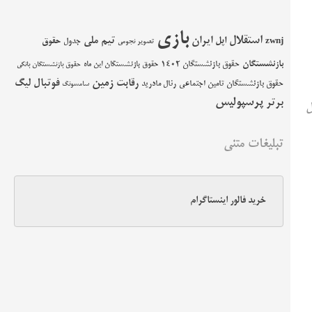
بازی
استقلال
اپل
ایران
تیم ملی
حقوق
zwnj
جدول
تصویر نجومی
بازنشستگان
حقوق بازنشستگان 1402
حقوق بازنشستگان این ماه
حقوق بازنشستگان بانکی
زمین
فوتبال
رقابت
لیگ
حقوق بازنشستگان تامین اجتماعی
رئال مادرید
سامسونگ
پرسپولیس
برتر
ول
تبلیغات متنی
خرید فالور اینستاگرام