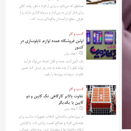
همانطور که می‌دانید بسیاری از افراد شاغل، وقت کافی
برای فکر کردن به پس‌انداز و سرمایه‌گذاری ندارند و از
طرفی سطح درآمدشان به‌گونه‌ای نیست که...
کسب و کار
اولین فروشگاه عمده لوازم تابلوسازی در
کشور
1 هفته پیش
یک تأمین‌کننده عمده و قابل اعتماد می‌تواند فرآیند
تولید تابلو را از چند هفته به چند روز تبدیل کند؛ همین
تفاوت، سرنوشت پروژه‌ها را رقم...
کسب و کار
تفاوت بالابر کارگاهی تک کابین و دو
کابین با یکدیگر
2 هفته پیش
در پروژه‌های ساختمانی، انتخاب تجهیزات مناسب برای
جابه‌جایی افراد و مصالح اهمیت زیادی دارد. با افزایش
ارتفاع ساختمان‌ها و پیچیده‌تر شدن پروژه‌های عمرانی،