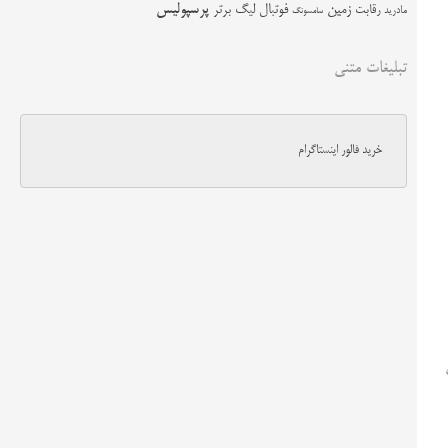
زمین
پرسپولیس
رقابت
فوتبال
لیگ برتر
مادرید
سامسونگ
تبلیغات متنی
خرید فالور اینستاگرام