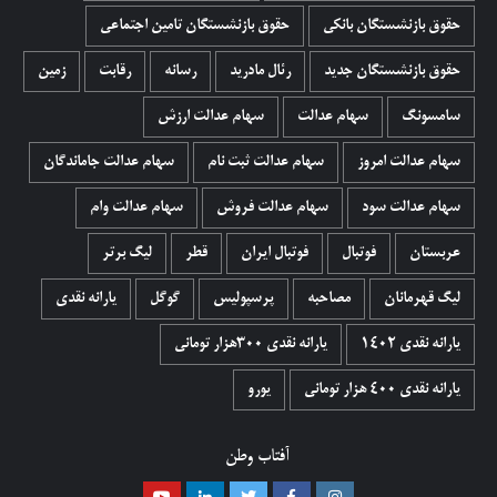
حقوق بازنشستگان بانکی
حقوق بازنشستگان تامین اجتماعی
حقوق بازنشستگان جدید
رئال مادرید
رسانه
رقابت
زمین
سامسونگ
سهام عدالت
سهام عدالت ارزش
سهام عدالت امروز
سهام عدالت ثبت نام
سهام عدالت جاماندگان
سهام عدالت سود
سهام عدالت فروش
سهام عدالت وام
عربستان
فوتبال
فوتبال ایران
قطر
لیگ برتر
لیگ قهرمانان
مصاحبه
پرسپولیس
گوگل
یارانه نقدی
یارانه نقدی 1402
یارانه نقدی ۳۰۰هزار تومانی
یارانه نقدی ۴۰۰ هزار تومانی
یورو
آفتاب وطن