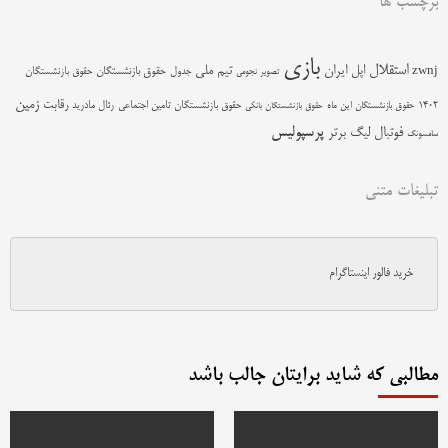
برچسب ها
بازی
استقلال
اپل
ایران
تیم ملی
zwnj
جدول
حقوق بازنشستگان
حقوق بازنشستگان
تصویر نجومی
زمین
رقابت
حقوق بازنشستگان تامین اجتماعی
رئال مادرید
1402
حقوق بازنشستگان این ماه
حقوق بازنشستگان بانکی
پرسپولیس
فوتبال
لیگ برتر
سامسونگ
تبلیغات متنی
خرید فالور اینستاگرام
مطالبی که شاید برایتان جالب باشد