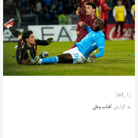
[ad_1]
به گزارش
آفتاب وطن