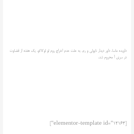
داویده ماسا، داور دیدار ناپولی و رم، به علت عدم اخراج روم لو لوکاکو، یک هفته از قضاوت
در سری آ محروم شد.
[elementor-template id="12163"]