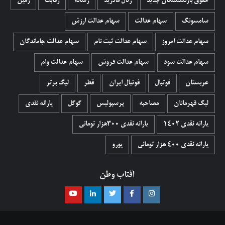
حقوق بازنشستگان جدید
رئال مادرید
رسانه
رقابت
زمین
سامسونگ
سهام عدالت
سهام عدالت ارزش
سهام عدالت امروز
سهام عدالت ثبت نام
سهام عدالت جاماندگان
سهام عدالت سود
سهام عدالت فروش
سهام عدالت وام
عربستان
فوتبال
فوتبال ایران
قطر
لیگ برتر
لیگ قهرمانان
مصاحبه
پرسپولیس
گوگل
یارانه نقدی
یارانه نقدی 1402
یارانه نقدی ۳۰۰هزار تومانی
یارانه نقدی ۴۰۰ هزار تومانی
یورو
آفتاب وطن
اینستاگرام
فیسبوک
توییتر
لینکدین
یوتیوب