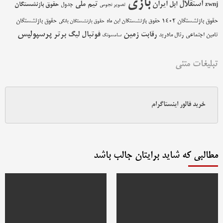
بازی
استقلال
اپل
ایران
تیم ملی
حقوق بازنشستگان
zwnj
جدول
تصویر نجومی
حقوق بازنشستگان 1402
حقوق بازنشستگان
حقوق بازنشستگان این ماه
حقوق بازنشستگان بانکی
پرسپولیس
زمین
فوتبال
رقابت
لیگ برتر
تامین اجتماعی
رئال مادرید
سامسونگ
تبلیغات متنی
خرید فالور اینستاگرام
مطالبی که شاید برایتان جالب باشد