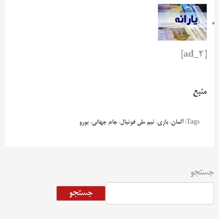
[ad_2]
منبع
Tags:
آلمان
،
بازی
،
تیم ملی فوتبال
،
جام جهانی
،
یورو
جستجو
جستجو