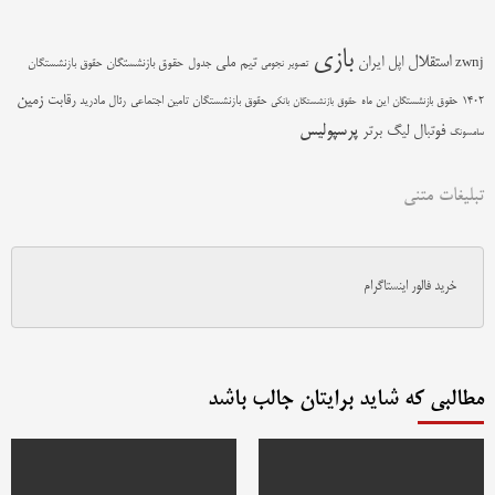
بازی
استقلال
اپل
ایران
تیم ملی
zwnj
جدول
حقوق بازنشستگان
حقوق بازنشستگان
تصویر نجومی
زمین
رقابت
حقوق بازنشستگان تامین اجتماعی
رئال مادرید
1402
حقوق بازنشستگان این ماه
حقوق بازنشستگان بانکی
پرسپولیس
فوتبال
لیگ برتر
سامسونگ
تبلیغات متنی
خرید فالور اینستاگرام
مطالبی که شاید برایتان جالب باشد