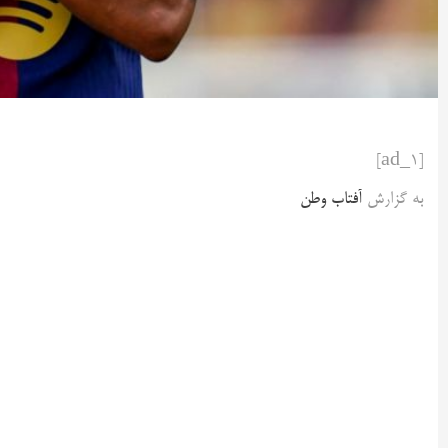
[ad_1]
به گزارش
آفتاب وطن