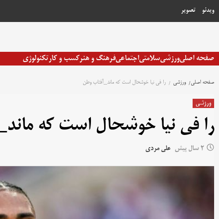
رش
ویدئو
تصویر
ه
حتوا
صفحه اصلی
ورزشی
سلامتی
اجتماعی
فرهنگ و هنر
کسب و کار
تکنولوژی
صفحه اصلی
ورزشی
را فی نیا خوشحال است که ماند_آفتاب وطن
ورزشی
را فی نیا خوشحال است که ماند_
2 سال پیش
علی مردی