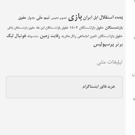
بازی
استقلال
اپل
ایران
تیم ملی
حقوق
zwnj
جدول
تصویر نجومی
بازنشستگان
حقوق بازنشستگان 1402
حقوق بازنشستگان این ماه
حقوق بازنشستگان بانکی
ی
زمین
فوتبال
رقابت
لیگ
حقوق بازنشستگان تامین اجتماعی
رئال مادرید
سامسونگ
پرسپولیس
برتر
تبلیغات متنی
ش
خرید فالور اینستاگرام
ه