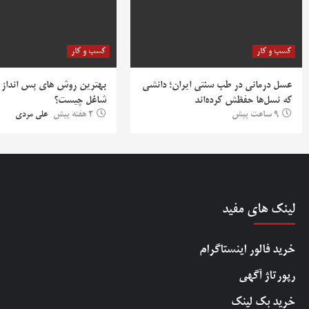
کسب و کار
کسب و کار
عسل درمانی در طب سنتی ایران؛ دانشی
بهترین روش‌ های پس‌ انداز ب
که نسل‌ها حفظش کرده‌اند
شاغل چیست؟
9 ساعت پیش
2 هفته پیش
علی مردی
لینک های مفید
خرید فالور اینستاگرام
رپورتاژ آگهی
خرید بک لینک