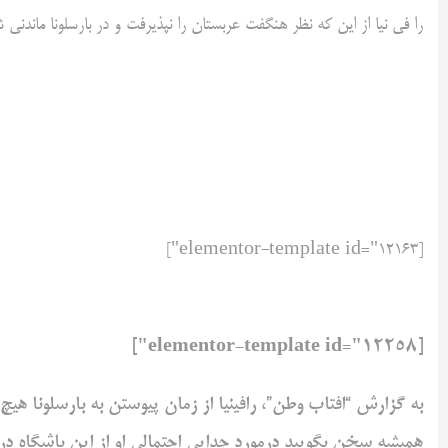
را فی نیا از این که نظر هنگفت عربستان را نپذیرفت و در بارسلونا ماندن
[elementor-template id="12163"]
[elementor-template id="12258"]
به گزارش “افتاب وطن”، رافینیا از زمان پیوستن به بارسلونا هیچ 
همیشه سخن بگویید درمورد جدایی احتمالی او از این باشگاه در 