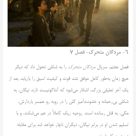
۶- مردگان متحرک- فصل ۷
فصل هفتم، سریال
مردگان متحرک
را به شکلی تحول داد که دیگر
هیچ زمان به‌طور کامل موفق نشد قوت و کیفیت اسبق را بازیابد. بعد از
یک آخر تعلیقی بزرگ، اشکار می‌شود که آنتاگونیست تازه، نیگان، به
شکلی بی‌رحمانه و خشونت‌آمیز گلن را در روبه رو همسر باردارش،
مگی، به قتل رسانده است. روحیه ریک کاملاً در هم می‌شکند، و با
تسلیم شدن او در برابر نیگان، دیگران ناچار خواهد شد برای مقابله