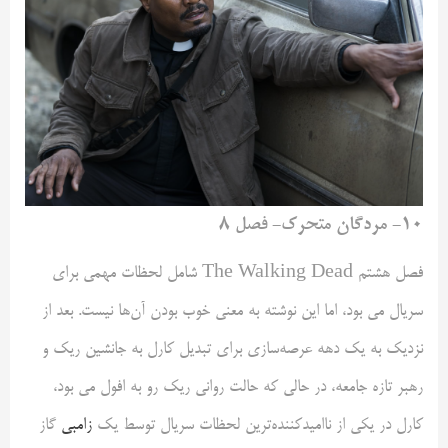
۱۰- مردگان متحرک- فصل ۸
فصل هشتم The Walking Dead شامل لحظات مهمی برای
سریال می بود، اما این نوشته به معنی خوب بودن آن‌ها نیست. بعد از
نزدیک به یک دهه عرصه‌سازی برای تبدیل کارل به جانشین ریک و
رهبر تازه جامعه، در حالی که حالت روانی ریک رو به افول می بود،
کارل در یکی از ناامیدکننده‌ترین لحظات سریال توسط یک
زامبی
گاز