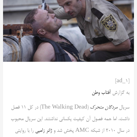
[ad_1]
به گزارش
آفتاب وطن
سریال
مردگان متحرک
(The Walking Dead) در کل ۱۱ فصل
داشت، اما همه فصول آن کیفیت یکسانی نداشتند. این سریال محبوب
در سال ۲۰۱۰ از شبکه AMC پخش شد و
ژانر زامبی
را با روایتی