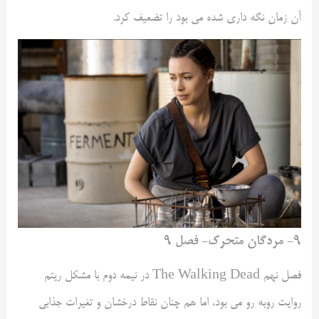
آن زمان نگه داری شده می بود را تضعیف کرد.
۹- مردگان متحرک- فصل ۹
فصل نهم The Walking Dead در نیمه دوم با مشکل ریتم
روایت روبه رو می بود، اما هم چنان نقاط درخشان و تغیرات جذابی