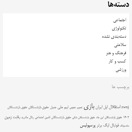
دسته‌ها
اجتماعی
تکنولوژی
دسته‌بندی نشده
سلامتی
فرهنگ و هنر
کسب و کار
ورزشی
برچسب ها
بازی
استقلال
اپل
ایران
تیم ملی
zwnj
جدول
حقوق بازنشستگان
حقوق بازنشستگان
تصویر نجومی
زمین
رقابت
حقوق بازنشستگان تامین اجتماعی
رئال مادرید
1402
حقوق بازنشستگان این ماه
حقوق بازنشستگان بانکی
پرسپولیس
فوتبال
لیگ برتر
سامسونگ