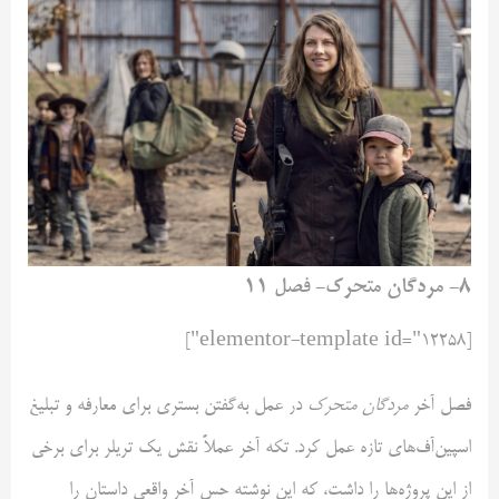
۸- مردگان متحرک- فصل ۱۱
[elementor-template id="12258"]
فصل آخر
مردگان متحرک
در عمل به‌گفتن بستری برای معارفه و تبلیغ
اسپین‌آف‌های تازه عمل کرد. تکه آخر عملاً نقش یک تریلر برای برخی
از این پروژه‌ها را داشت، که این نوشته حس آخر واقعی داستان را