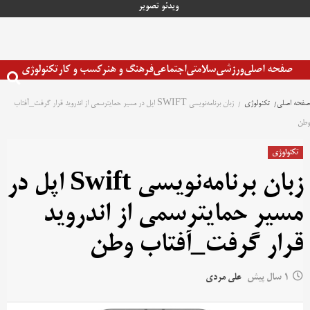
رش
ویدئو
تصویر
ه
حتوا
صفحه اصلی
ورزشی
سلامتی
اجتماعی
فرهنگ و هنر
کسب و کار
تکنولوژی
صفحه اصلی
تکنولوژی
زبان برنامه‌نویسی SWIFT اپل در مسیر حمایترسمی از اندروید قرار گرفت_آفتاب
وطن
تکنولوژی
زبان برنامه‌نویسی Swift اپل در
مسیر حمایترسمی از اندروید
قرار گرفت_آفتاب وطن
1 سال پیش
علی مردی