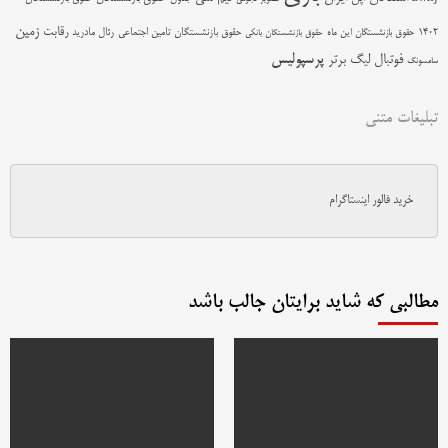
زمین
رقابت
حقوق بازنشستگان تامین اجتماعی
رئال مادرید
1402
حقوق بازنشستگان این ماه
حقوق بازنشستگان بانکی
پرسپولیس
فوتبال
لیگ برتر
سامسونگ
تبلیغات متنی
خرید فالور اینستاگرام
مطالبی که شاید برایتان جالب باشد