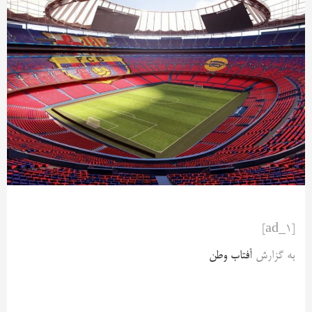
[ad_1]
به گزارش
آفتاب وطن