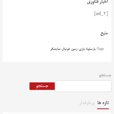
اخبار فناوری
[ad_2]
منبع
Tags:
بارسلونا
،
بازی
،
زمین
،
فوتبال
،
نمایشگر
جستجو
جستجو
تازه ها
پرطرفدار