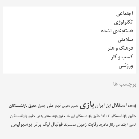
اجتماعی
تکنولوژی
دسته‌بندی نشده
سلامتی
فرهنگ و هنر
کسب و کار
ورزشی
برچسب ها
بازی
استقلال
اپل
ایران
تیم ملی
حقوق بازنشستگان
zwnj
جدول
تصویر نجومی
حقوق بازنشستگان 1402
حقوق بازنشستگان
حقوق بازنشستگان این ماه
حقوق بازنشستگان بانکی
پرسپولیس
زمین
فوتبال
رقابت
لیگ برتر
تامین اجتماعی
رئال مادرید
سامسونگ