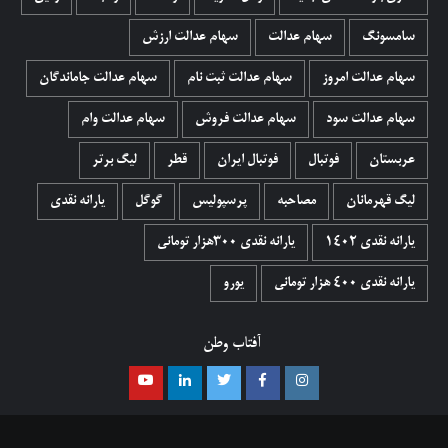
سامسونگ
سهام عدالت
سهام عدالت ارزش
سهام عدالت امروز
سهام عدالت ثبت نام
سهام عدالت جاماندگان
سهام عدالت سود
سهام عدالت فروش
سهام عدالت وام
عربستان
فوتبال
فوتبال ایران
قطر
لیگ برتر
لیگ قهرمانان
مصاحبه
پرسپولیس
گوگل
یارانه نقدی
یارانه نقدی 1402
یارانه نقدی ۳۰۰هزار تومانی
یارانه نقدی ۴۰۰ هزار تومانی
یورو
آفتاب وطن
اینستاگرام
فیسبوک
توییتر
لینکدین
یوتیوب