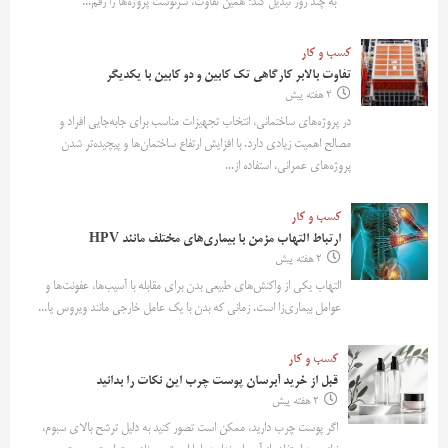
به چند روز تبدیل کند؛ همین تفاوت، سرنوشت پروژه‌ها را رقم...
کسب و کار
تفاوت بالابر کارگاهی تک کابین و دو کابین با یکدیگر
2 هفته پیش
در پروژه‌های ساختمانی، انتخاب تجهیزات مناسب برای جابه‌جایی افراد و
مصالح اهمیت زیادی دارد. با افزایش ارتفاع ساختمان‌ها و پیچیده‌تر شدن
پروژه‌های عمرانی، استفاده از...
کسب و کار
ارتباط التهاب مزمن با بیماری‌های مختلف مانند HPV
2 هفته پیش
التهاب یکی از واکنش‌های طبیعی بدن برای مقابله با آسیب‌ها، عفونت‌ها و
عوامل بیماری‌زا است. زمانی که بدن با یک عامل خارجی مانند ویروس یا...
کسب و کار
قبل از خرید آبرسان پوست چرب این نکات را بدانید
2 هفته پیش
اگر پوست چرب دارید، ممکن است تصور کنید به دلیل ترشح بالای سبوم،