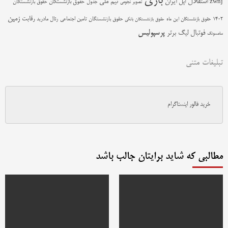
بازی
استقلال
اپل
ایران
تیم ملی
zwnj
جدول
حقوق بازنشستگان
حقوق بازنشستگان
تصویر نجومی
زمین
رقابت
حقوق بازنشستگان تامین اجتماعی
رئال مادرید
1402
حقوق بازنشستگان این ماه
حقوق بازنشستگان بانکی
پرسپولیس
فوتبال
لیگ برتر
سامسونگ
تبلیغات متنی
خرید فالور اینستاگرام
مطالبی که شاید برایتان جالب باشد