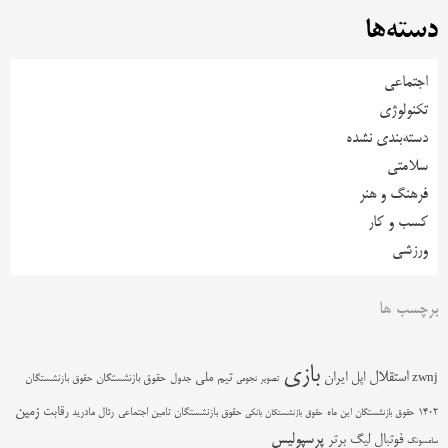
دسته‌ها
اجتماعی
تکنولوژی
دسته‌بندی نشده
سلامتی
فرهنگ و هنر
کسب و کار
ورزشی
برچسب ها
بازی
استقلال
اپل
ایران
تیم ملی
zwnj
جدول
حقوق بازنشستگان
حقوق بازنشستگان
تصویر نجومی
زمین
رقابت
حقوق بازنشستگان تامین اجتماعی
رئال مادرید
1402
حقوق بازنشستگان این ماه
حقوق بازنشستگان بانکی
پرسپولیس
فوتبال
لیگ برتر
سامسونگ