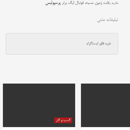
زمین
پرسپولیس
رقابت
فوتبال
لیگ برتر
مادرید
سامسونگ
تبلیغات متنی
خرید فالور اینستاگرام
کسب و کار