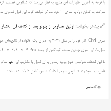
شرکت به گمان زیاد بر سری T خود تمرکز خواهد کرد. این غول فناوری ماه قبل برای اولین بار از سری شیائومی ۱۷T در چین رونمایی کرد.
🔗 بیشتر بخوانید:
اولین تصاویر از پلوتو بعد از کشف آن انتشار
سری Civi کار خود را در سال ۲۰۲۱ به عنوان یک 
سال‌ها، این سری چندین نسخه گوناگون از جمله Civi ۱S، Civi، Civi ۲، Civi ۳، Civi ۴ Pro و در نهایت Civi ۵ Pro را به خود دید.
تا این لحظه، شیائومی هیچ بیانیه رسمی برای قبول یا تکذیب این
خبر
صادر ن
تلفن‌های هوشمند شیائومی سری Civi به طور کامل تاریک شده باشد.
Tags:
شیائومی