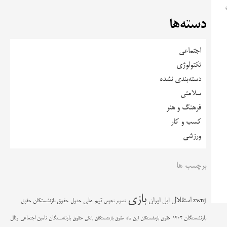
ن
دسته‌ها
اجتماعی
تکنولوژی
دسته‌بندی نشده
سلامتی
فرهنگ و هنر
کسب و کار
ورزشی
برچسب ها
بازی
استقلال
اپل
ایران
تیم ملی
zwnj
جدول
حقوق بازنشستگان
حقوق
تصویر نجومی
حقوق بازنشستگان تامین اجتماعی
رئال
بازنشستگان 1402
حقوق بازنشستگان این ماه
حقوق بازنشستگان بانکی