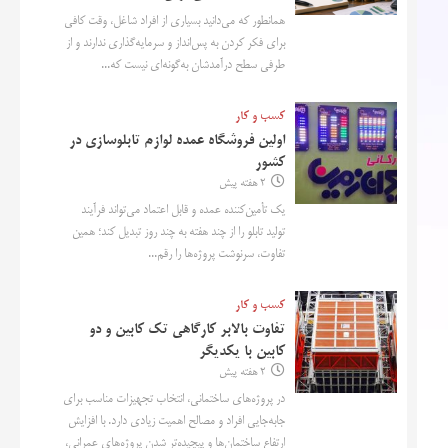
همانطور که می‌دانید بسیاری از افراد شاغل، وقت کافی
برای فکر کردن به پس‌انداز و سرمایه‌گذاری ندارند و از
طرفی سطح درآمدشان به‌گونه‌ای نیست که...
کسب و کار
اولین فروشگاه عمده لوازم تابلوسازی در
کشور
2 هفته پیش
یک تأمین‌کننده عمده و قابل اعتماد می‌تواند فرآیند
تولید تابلو را از چند هفته به چند روز تبدیل کند؛ همین
تفاوت، سرنوشت پروژه‌ها را رقم...
کسب و کار
تفاوت بالابر کارگاهی تک کابین و دو
کابین با یکدیگر
2 هفته پیش
در پروژه‌های ساختمانی، انتخاب تجهیزات مناسب برای
جابه‌جایی افراد و مصالح اهمیت زیادی دارد. با افزایش
ارتفاع ساختمان‌ها و پیچیده‌تر شدن پروژه‌های عمرانی،