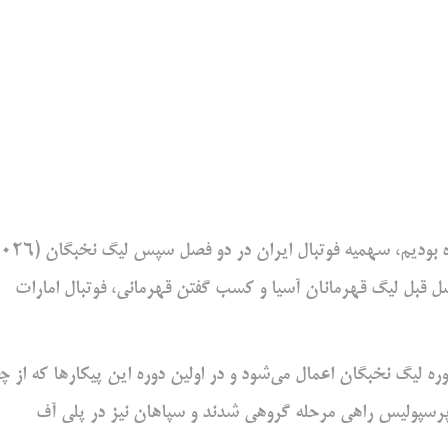
به گزارش “افتاب وطن”، همانطور که پیش از این نیز اظهار کرده بودیم، سهمیه فوتبال ایران در د
پیروزی العین در فصل قبل لیگ قهرمانان آسیا و کسب گفتن قهرمانی، فوتبال امارات
ه لیگ نخبگان اعمال می‌شود و در اولین دوره این پیکارها که از چ
همیه 2+1 داشت که استقلال و پرسپولیس راهی مرحله گروهی شدند و سپاهان نیز در پلی آف