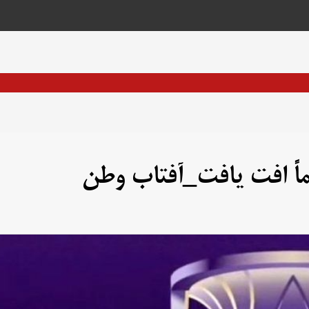
اً افت یافت_آفتاب وطن