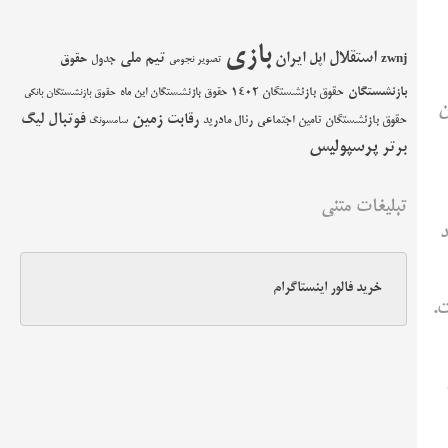
بازی
استقلال
اپل
ایران
تیم ملی
حقوق
zwnj
جدول
تصویر نجومی
بازنشستگان
حقوق بازنشستگان 1402
حقوق بازنشستگان این ماه
حقوق بازنشستگان بانکی
ن
زمین
فوتبال
رقابت
لیگ
حقوق بازنشستگان تامین اجتماعی
رئال مادرید
سامسونگ
پرسپولیس
برتر
تبلیغات متنی
ا کم شد و 1+1 خواهد
خرید فالور اینستاگرام
.