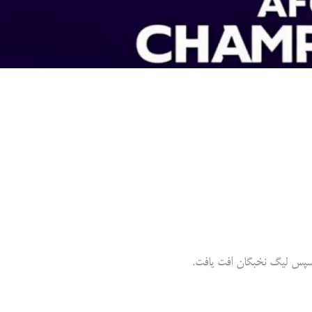
 سپس لیگ نخبگان افت یافت.