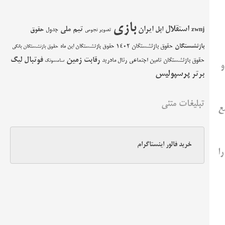
بازی
استقلال
اپل
ایران
تیم ملی
حقوق
zwnj
جدول
تصویر نجومی
بازنشستگان
حقوق بازنشستگان 1402
حقوق بازنشستگان این ماه
حقوق بازنشستگان بانکی
زمین
فوتبال
رقابت
لیگ
حقوق بازنشستگان تامین اجتماعی
رئال مادرید
سامسونگ
 و
پرسپولیس
برتر
تبلیغات متنی
ع
خرید فالور اینستاگرام
ا