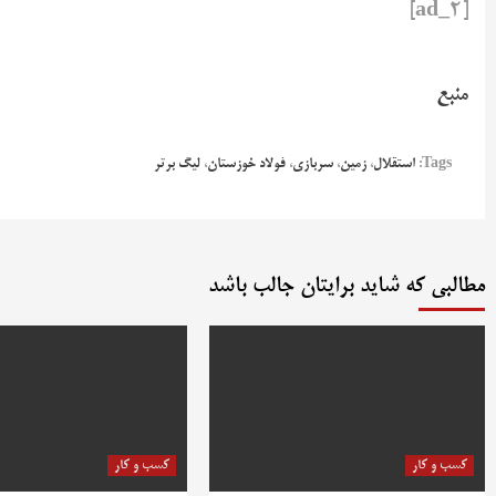
[ad_2]
منبع
Tags:
استقلال
،
زمین
،
سربازی
،
فولاد خوزستان
،
لیگ برتر
مطالبی که شاید برایتان جالب باشد
کسب و کار
کسب و کار