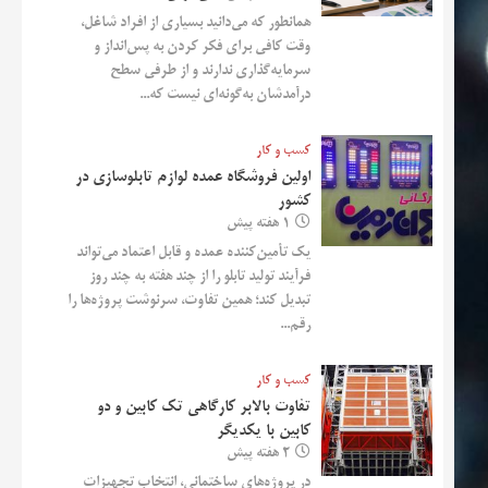
همانطور که می‌دانید بسیاری از افراد شاغل،
وقت کافی برای فکر کردن به پس‌انداز و
سرمایه‌گذاری ندارند و از طرفی سطح
درآمدشان به‌گونه‌ای نیست که...
کسب و کار
اولین فروشگاه عمده لوازم تابلوسازی در
کشور
1 هفته پیش
یک تأمین‌کننده عمده و قابل اعتماد می‌تواند
فرآیند تولید تابلو را از چند هفته به چند روز
تبدیل کند؛ همین تفاوت، سرنوشت پروژه‌ها را
رقم...
کسب و کار
تفاوت بالابر کارگاهی تک کابین و دو
کابین با یکدیگر
2 هفته پیش
در پروژه‌های ساختمانی، انتخاب تجهیزات