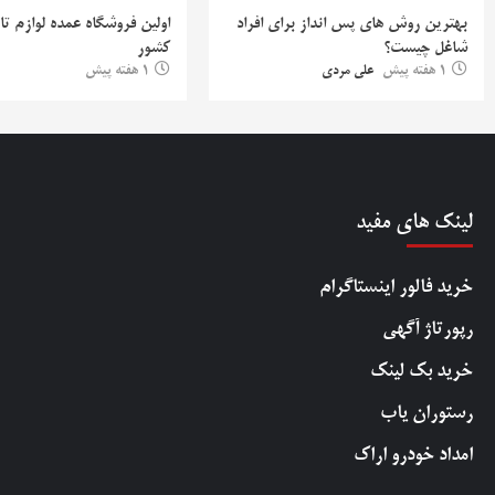
بهترین روش‌ های پس‌ انداز برای افراد
اولین فروشگاه عمده لوازم تا
شاغل چیست؟
کشور
1 هفته پیش
علی مردی
1 هفته پیش
لینک های مفید
خرید فالور اینستاگرام
رپورتاژ آگهی
خرید بک لینک
رستوران یاب
امداد خودرو اراک