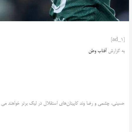
[ad_1]
به گزارش
آفتاب وطن
حسینی، چشمی و رضا وند کاپیتان‌های استقلال در لیگ برتر خواهند می ب