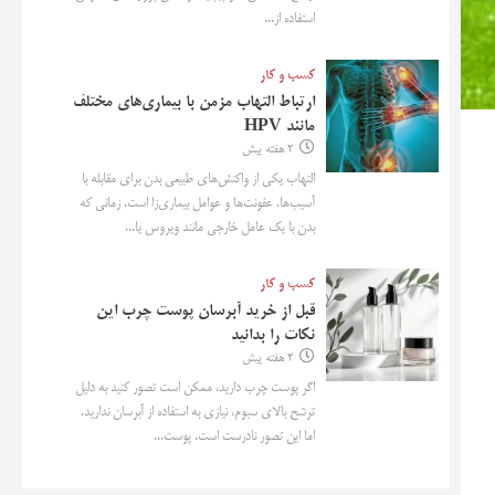
استفاده از...
کسب و کار
ارتباط التهاب مزمن با بیماری‌های مختلف
مانند HPV
2 هفته پیش
التهاب یکی از واکنش‌های طبیعی بدن برای مقابله با
آسیب‌ها، عفونت‌ها و عوامل بیماری‌زا است. زمانی که
بدن با یک عامل خارجی مانند ویروس یا...
کسب و کار
قبل از خرید آبرسان پوست چرب این
نکات را بدانید
2 هفته پیش
اگر پوست چرب دارید، ممکن است تصور کنید به دلیل
ترشح بالای سبوم، نیازی به استفاده از آبرسان ندارید.
اما این تصور نادرست است. پوست...