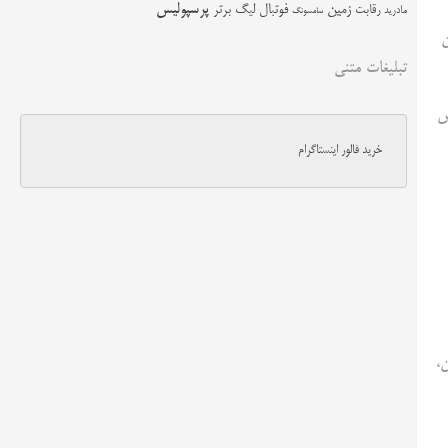
زمین
پرسپولیس
رقابت
فوتبال
لیگ برتر
مادرید
سامسونگ
د است. این
تبلیغات متنی
ایش
خرید فالور اینستاگرام
ازنشستگان،