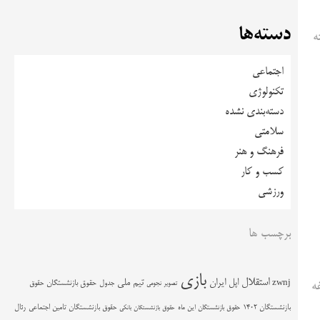
دسته‌ها
ال، بیشتر از ۳۴۰۰ بازنشسته
اجتماعی
تکنولوژی
دسته‌بندی نشده
سلامتی
فرهنگ و هنر
کسب و کار
ورزشی
برچسب ها
بازی
استقلال
اپل
ایران
تیم ملی
zwnj
جدول
حقوق بازنشستگان
حقوق
تصویر نجومی
ه
حقوق بازنشستگان تامین اجتماعی
رئال
بازنشستگان 1402
حقوق بازنشستگان این ماه
حقوق بازنشستگان بانکی