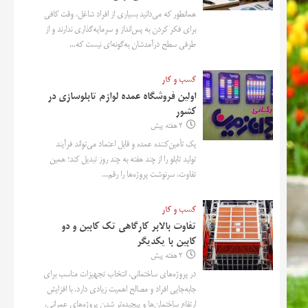
همانطور که می‌دانید بسیاری از افراد شاغل، وقت کافی
برای فکر کردن به پس‌انداز و سرمایه‌گذاری ندارند و از
طرفی سطح درآمدشان به‌گونه‌ای نیست که...
کسب و کار
اولین فروشگاه عمده لوازم تابلوسازی در
کشور
2 هفته پیش
یک تأمین‌کننده عمده و قابل اعتماد می‌تواند فرآیند
تولید تابلو را از چند هفته به چند روز تبدیل کند؛ همین
تفاوت، سرنوشت پروژه‌ها را رقم...
کسب و کار
تفاوت بالابر کارگاهی تک کابین و دو
کابین با یکدیگر
2 هفته پیش
در پروژه‌های ساختمانی، انتخاب تجهیزات مناسب برای
جابه‌جایی افراد و مصالح اهمیت زیادی دارد. با افزایش
ارتفاع ساختمان‌ها و پیچیده‌تر شدن پروژه‌های عمرانی،