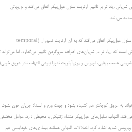
انی زیاد تر بر تاثییر آرتریت سلول غول‌پیکر اتفاق می‌افتد و نوروپاتی
مه می‌زنند.
نوروپاتی ایسکمیک قدامی شریانی عصب بینایی (AION) زیاد تر با آرتریت سلول غول‌پیکر اتفاق می‌افتد که به آن آرتریت تمپورال (temporal
 خونی است که زیاد تر در شریان‌های اطراف سروگردن تاثییر می‌گذارد، اما می‌تواند ت
یانی عصب بینایی، لوپوس و پری‌آرتریت ندوزا (نوعی التهاب نادر عروق خونی)
واند به عروق کوچکتر هم کشیده بشود و جهت ورم و انسداد جریان خون بشود.
های غذارسان به عصب بینایی دچار خواهد شد، AION اتفاق می‌افتد. التهاب سلول‌های غول‌پیکر منشاء ژنتیکی و محیطی دارد. عوامل مختلفی
 ویروسی شدید اشاره کرد. اختلالات التهابی همانند بیماری‌های خودایمنی هم