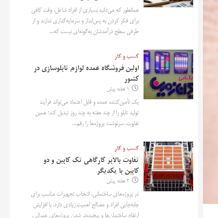
همانطور که می‌دانید بسیاری از افراد شاغل، وقت کافی
برای فکر کردن به پس‌انداز و سرمایه‌گذاری ندارند و از
طرفی سطح درآمدشان به‌گونه‌ای نیست که...
کسب و کار
اولین فروشگاه عمده لوازم تابلوسازی در
کشور
1 هفته پیش
یک تأمین‌کننده عمده و قابل اعتماد می‌تواند فرآیند
تولید تابلو را از چند هفته به چند روز تبدیل کند؛ همین
تفاوت، سرنوشت پروژه‌ها را رقم...
کسب و کار
تفاوت بالابر کارگاهی تک کابین و دو
کابین با یکدیگر
2 هفته پیش
در پروژه‌های ساختمانی، انتخاب تجهیزات مناسب برای
جابه‌جایی افراد و مصالح اهمیت زیادی دارد. با افزایش
ارتفاع ساختمان‌ها و پیچیده‌تر شدن پروژه‌های عمرانی،