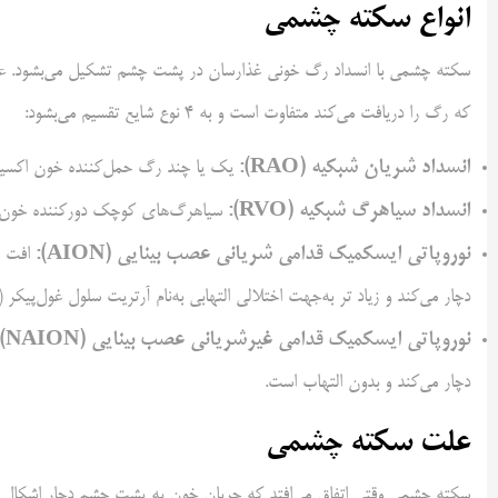
انواع سکته چشمی
سکته چشمی با انسداد رگ خونی غذارسان در پشت چشم تشکیل می‌بشود. عل
که رگ را دریافت می‌کند متفاوت است و به ۴ نوع شایع تقسیم می‌بشود:
انسداد شریان شبکیه (
RAO
):
یک یا چند رگ‌ حمل‌کننده خون اکسیژن
انسداد سیاهرگ شبکیه (
RVO
):
سیاهرگ‌های کوچک دورکننده خون از
نوروپاتی ایسکمیک قدامی شریانی عصب بینایی (
AION
):
افت ج
دچار می‌کند و زیاد تر به‌جهت اختلالی التهابی به‌نام آرتریت سلول غول‌پیکر (giant cell arteritis) است.
نوروپاتی ایسکمیک قدامی غیرشریانی عصب بینایی (
NAION
:
دچار می‌کند و بدون التهاب است.
علت سکته چشمی
سکته چشمی وقتی اتفاق می‌افتد که جریان خون به پشت چشم دچار اشکال می