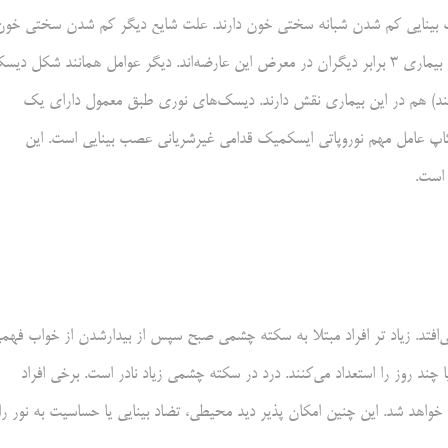
انی عصب بینایی کم شدن شبانه سختی خون دارند. علت شایع دیگر کم شدن سختی خون
و هیپوولمی، مرحله های انتهایی بیماری‌های کلیوی است. افراد مبتلا به این بیماری ۳ برابر دیگران در معرض این عارضه‌اند. دیگر عوامل همانند شکل د
ند) هم در این بیماری نقش دارند. دیسک‌های نوری طبق معمول دارای یک
یند. کوچکی یا نبوده است کاپ عامل مهم نوروپاتی ایسکمیک قدامی غیرشریانی عصب بینایی است. این
افتد. زیاد تر افراد مبتلا به سکته چشمی صبح سپس از بیدارشدن از خواب فهمی
د روز را استعداد می‌کنند. درد در سکته چشمی زیاد نادر است. برخی افراد
د خواهد شد. این چنین امکان پذیر دید محیطی، تضاد بینایی یا حساسیت به نور را