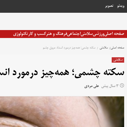
رش
ویدئو
تصویر
ه
حتوا
صفحه اصلی
ورزشی
سلامتی
اجتماعی
فرهنگ و هنر
کسب و کار
تکنولوژی
صفحه اصلی
سلامتی
سکته چشمی؛ همه‌چیز درمورد انسداد عروق چشم
سلامتی
سکته چشمی؛ همه‌چیز درمورد ان
3 سال پیش
علی مردی