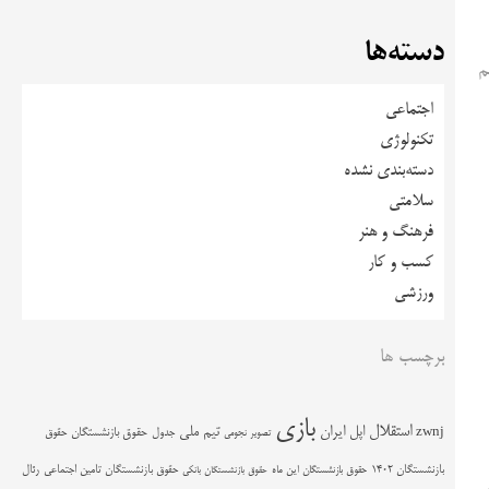
دسته‌ها
م
اجتماعی
تکنولوژی
دسته‌بندی نشده
سلامتی
فرهنگ و هنر
کسب و کار
ورزشی
برچسب ها
بازی
استقلال
اپل
ایران
تیم ملی
zwnj
جدول
حقوق بازنشستگان
حقوق
تصویر نجومی
حقوق بازنشستگان تامین اجتماعی
رئال
بازنشستگان 1402
حقوق بازنشستگان این ماه
حقوق بازنشستگان بانکی