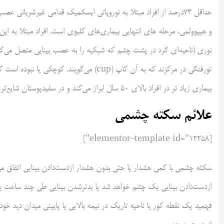
حداقل ۷۳درصد از افراد مبتلا به نوروپاتی ایسکمیک قدامی غیرشری
نوری (ناحیه‌ای گرد در پشت چشم که شبکیه را به عصب بینایی متصل می‌ک
تورفتگی در مرکزند که به آن کاپ (cup) می‌گو
بیماری زیاد تر در افراد بالای ۵۰ سال ابراز می‌کند و در سفیدپوستان شایع‌تر است.
علائم سکته چشمی
[elementor-template id="12258"]
سکته چشمی با کمی هشدار یا حتی بدون هشدار ازدست‌دادن بینایی اتفاق می‌
ازدست‌دادن بینایی یک چشم خواهد شد یا بدترشدن بینایی طی چند ساعت یا چن
فهمید یک نقطه کور یا ناحیه تاریک در نیمه بالایی یا پایینی میدان دید خو