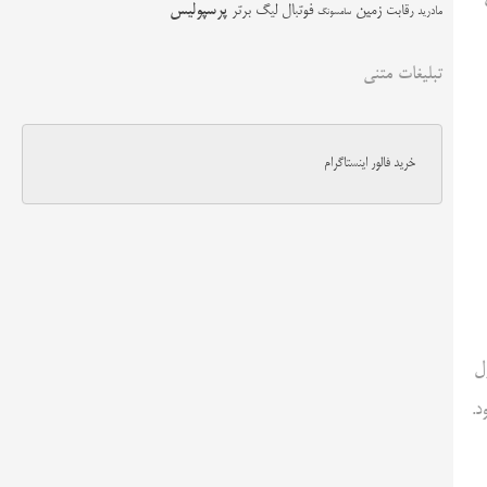
زمین
پرسپولیس
رقابت
فوتبال
لیگ برتر
مادرید
سامسونگ
تبلیغات متنی
خرید فالور اینستاگرام
ول
د.