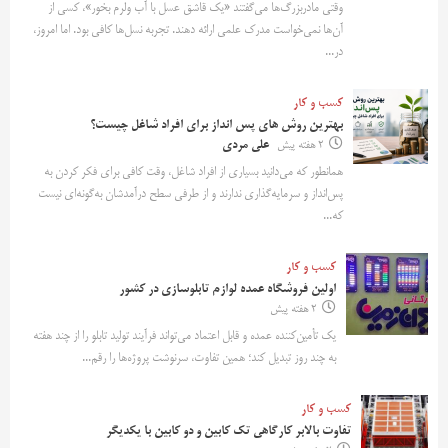
وقتی مادربزرگ‌ها می‌گفتند «یک قاشق عسل با آب ولرم بخور»، کسی از
آن‌ها نمی‌خواست مدرک علمی ارائه دهند. تجربه نسل‌ها کافی بود. اما امروز،
در...
کسب و کار
بهترین روش‌ های پس‌ انداز برای افراد شاغل چیست؟
2 هفته پیش
علی مردی
همانطور که می‌دانید بسیاری از افراد شاغل، وقت کافی برای فکر کردن به
پس‌انداز و سرمایه‌گذاری ندارند و از طرفی سطح درآمدشان به‌گونه‌ای نیست
که...
کسب و کار
اولین فروشگاه عمده لوازم تابلوسازی در کشور
2 هفته پیش
یک تأمین‌کننده عمده و قابل اعتماد می‌تواند فرآیند تولید تابلو را از چند هفته
به چند روز تبدیل کند؛ همین تفاوت، سرنوشت پروژه‌ها را رقم...
کسب و کار
تفاوت بالابر کارگاهی تک کابین و دو کابین با یکدیگر