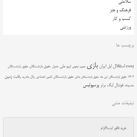
سلامتی
فرهنگ و هنر
کسب و کار
ورزشی
برچسب ها
بازی
استقلال
اپل
ایران
تیم ملی
zwnj
جدول
حقوق بازنشستگان
حقوق بازنشستگان
تصویر نجومی
زمین
رقابت
حقوق بازنشستگان تامین اجتماعی
رئال مادرید
1402
حقوق بازنشستگان این ماه
حقوق بازنشستگان بانکی
پرسپولیس
فوتبال
لیگ برتر
سامسونگ
تبلیغات متنی
خرید فالور اینستاگرام