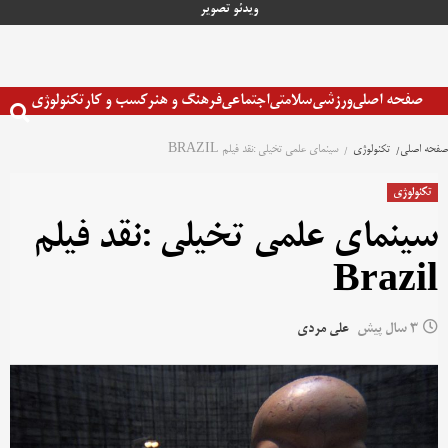
رش
ویدئو
تصویر
ه
حتوا
صفحه اصلی
ورزشی
سلامتی
اجتماعی
فرهنگ و هنر
کسب و کار
تکنولوژی
صفحه اصلی
تکنولوژی
سینمای علمی تخیلی :نقد فیلم BRAZIL
تکنولوژی
سینمای علمی تخیلی :نقد فیلم
Brazil
3 سال پیش
علی مردی