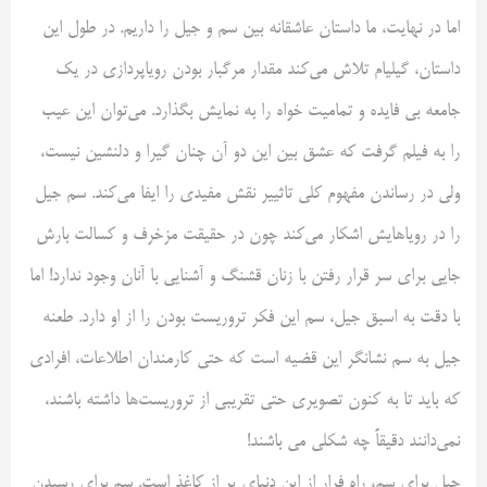
اما در نهایت، ما داستان عاشقانه بین سم و جیل را داریم. در طول این
داستان، گیلیام تلاش می‌کند مقدار مرگبار بودن رویاپردازی در یک
جامعه بی فایده و تمامیت خواه را به نمایش بگذارد. می‌توان این عیب
را به فیلم گرفت که عشق بین این دو آن چنان گیرا و دلنشین نیست،
ولی در رساندن مفهوم کلی تاثییر نقش مفیدی را ایفا می‌کند. سم جیل
را در رویاهایش اشکار می‌کند چون در حقیقت مزخرف و کسالت بارش
جایی برای سر قرار رفتن با زنان قشنگ و آشنایی با آنان وجود ندارد! اما
با دقت به اسبق جیل، سم این فکر تروریست بودن را از او دارد. طعنه
جیل به سم نشانگر این قضیه است که حتی کارمندان اطلاعات، افرادی
که باید تا به کنون تصویری حتی تقریبی از تروریست‌ها داشته باشند،
نمی‌دانند دقیقاً چه شکلی می باشند!
جیل برای سم، راه فرار از این دنیای پر از کاغذ است. سم برای رسیدن