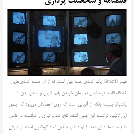
فیلمنامه و شخصیت پردازی
فیلم Brazil یک کمدی همه عیار است. نه از آن دسته کمدی‌هایی
که قاه قاه با دوستانتان در زمان خوردن پاپ کورن و سخن زدن با
یکدیگر ببینید، بلکه از آنهایی است که روی اعصابتان می‌رود که چطور
این تاثییر، توانسته این چنین انتقاد تلخ، تند و تیزی را توانسته در قالبی
طنز به شما نشان دهد. فیلم دارای چندین ابعاد گوناگون است. از طرفی،