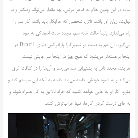
ساده در این چنین نظام به ظاهر مرتبی، چه مقدار می‌تواند وقتگیر و در
نهایت، زیان اور باشد. تاتل، شخصی که خرابکار باید باشد، کار سم را
راه می‌اندازد. یقیناً حالت خانه سم، مجدد حالت اسفناکی به خود
می‌گیرد، آن هم به دست دو تعمیرکار! پارادوکس دنیای Brazil در
اینجا برجسته‌تر می‌بشود که هیچ چیز در اینجا سر جایش نیست.
هرچند، مجدد تاتل به پشتیبانی سم می‌رسد و آن‌ها را در کثافت غرق
می‌کند و به شیوه خودش، طعنه می‌زند. طعنه به آنکه این سیستم کند و
مغرور کار او به جایی خواهد کشید که افراد نالایق به کار همراه شوند و
به جای درست کردن کارها، تنها خراب‌ترش کنند.