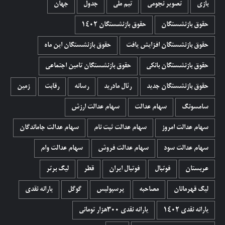
بازی
تصویر نجومی
تیم ملی
جدول
جهان
حقوق بازنشستگان
حقوق بازنشستگان 1402
حقوق بازنشستگان افزایش یافت
حقوق بازنشستگان این ماه
حقوق بازنشستگان بانکی
حقوق بازنشستگان تامین اجتماعی
حقوق بازنشستگان جدید
رئال مادرید
رسانه
رقابت
زمین
سامسونگ
سهام عدالت
سهام عدالت ارزش
سهام عدالت امروز
سهام عدالت ثبت نام
سهام عدالت جاماندگان
سهام عدالت سود
سهام عدالت فروش
سهام عدالت وام
عربستان
فوتبال
فوتبال ایران
قطر
لیگ برتر
لیگ قهرمانان
مصاحبه
پرسپولیس
گوگل
یارانه نقدی
یارانه نقدی 1402
یارانه نقدی ۳۰۰هزار تومانی