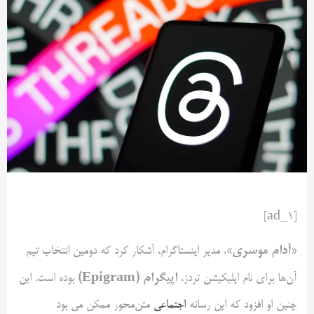
[ad_1]
«آدام موسری»
، مدیر اینستاگرام، آشکار کرد که دومین انتخاب تیم
اپیگرام (Epigram)
آن‌ها برای نام اپلیکیشن تردز،
بوده است. این
چنین او افزود که این رسانه
اجتماعی
متن‌محور ممکن می بود