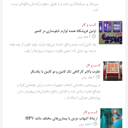
پس‌انداز و سرمایه‌گذاری ندارند و از طرفی سطح درآمدشان به‌گونه‌ای نیست
که...
کسب و کار
اولین فروشگاه عمده لوازم تابلوسازی در کشور
2 هفته پیش
یک تأمین‌کننده عمده و قابل اعتماد می‌تواند فرآیند تولید تابلو را از چند هفته
به چند روز تبدیل کند؛ همین تفاوت، سرنوشت پروژه‌ها را رقم...
کسب و کار
تفاوت بالابر کارگاهی تک کابین و دو کابین با یکدیگر
2 هفته پیش
در پروژه‌های ساختمانی، انتخاب تجهیزات مناسب برای جابه‌جایی افراد و
مصالح اهمیت زیادی دارد. با افزایش ارتفاع ساختمان‌ها و پیچیده‌تر شدن
پروژه‌های عمرانی، استفاده از...
کسب و کار
ارتباط التهاب مزمن با بیماری‌های مختلف مانند HPV
2 هفته پیش