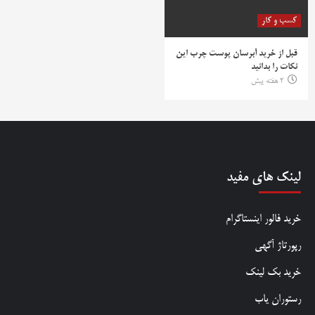
کسب و کار
قبل از خرید آبرسان پوست چرب این
نکات را بدانید
2 هفته پیش
لینک های مفید
خرید فالور اینستاگرام
رپورتاژ آگهی
خرید بک لینک
رستوران یاب