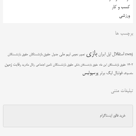
کسب و کار
ورزشی
برچسب ها
بازی
استقلال
اپل
ایران
تیم ملی
zwnj
جدول
حقوق بازنشستگان
حقوق بازنشستگان
تصویر نجومی
زمین
رقابت
حقوق بازنشستگان تامین اجتماعی
رئال مادرید
1402
حقوق بازنشستگان این ماه
حقوق بازنشستگان بانکی
پرسپولیس
فوتبال
لیگ برتر
سامسونگ
تبلیغات متنی
خرید فالور اینستاگرام