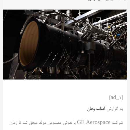
[ad_1]
به گزارش
آفتاب وطن
شرکت GE Aerospace با هوش مصنوعی مولد موفق شد تا زمان