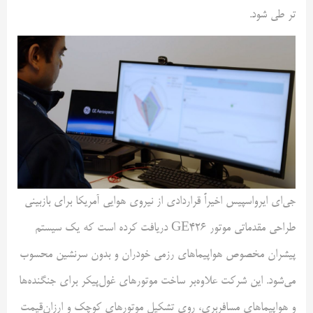
تر طی شود.
جی‌ای ایرواسپیس اخیراً قراردادی از نیروی هوایی آمریکا برای بازبینی
طراحی مقدماتی موتور GE426 دریافت کرده است که یک سیستم
پیشران مخصوص هواپیماهای رزمی خودران و بدون سرنشین محسوب
می‌شود. این شرکت علاوه‌بر ساخت موتورهای غول‌پیکر برای جنگنده‌ها
و هواپیماهای مسافربری، روی تشکیل موتورهای کوچک و ارزان‌قیمت