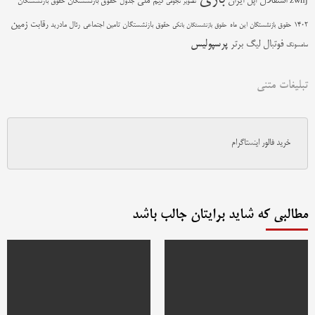
استقلال
اپل
ایران
تیم ملی
zwnj
جدول
حقوق بازنشستگان
حقوق بازنشستگان
تصویر نجومی
زمین
رقابت
حقوق بازنشستگان تامین اجتماعی
رئال مادرید
1402
حقوق بازنشستگان این ماه
حقوق بازنشستگان بانکی
پرسپولیس
فوتبال
لیگ برتر
سامسونگ
تبلیغات متنی
خرید فالور اینستاگرام
مطالبی که شاید برایتان جالب باشد