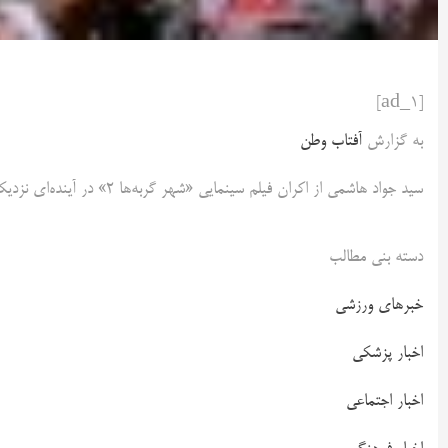
[ad_1]
به گزارش
آفتاب وطن
سید جواد هاشمی از اکران فیلم سینمایی «شهر گربه‌ها ۲» در آینده‌ای نزدیک خبر داد.
دسته بنی مطالب
خبرهای ورزشی
اخبار پزشکی
اخبار اجتماعی