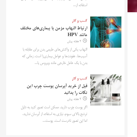
استفاده از...
کسب و کار
ارتباط التهاب مزمن با بیماری‌های مختلف
مانند HPV
2 هفته پیش
التهاب یکی از واکنش‌های طبیعی بدن برای مقابله با
آسیب‌ها، عفونت‌ها و عوامل بیماری‌زا است. زمانی که
بدن با یک عامل خارجی مانند ویروس یا...
کسب و کار
قبل از خرید آبرسان پوست چرب این
نکات را بدانید
2 هفته پیش
اگر پوست چرب دارید، ممکن است تصور کنید به دلیل
ترشح بالای سبوم، نیازی به استفاده از آبرسان ندارید.
اما این تصور نادرست است. پوست...