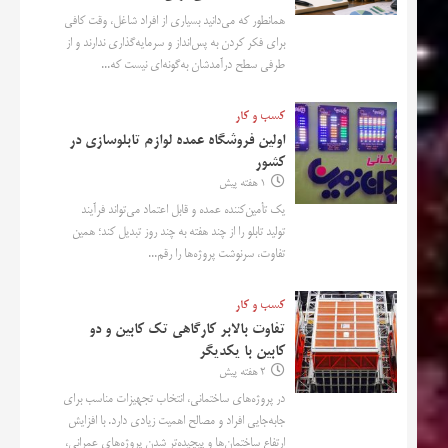
همانطور که می‌دانید بسیاری از افراد شاغل، وقت کافی
برای فکر کردن به پس‌انداز و سرمایه‌گذاری ندارند و از
طرفی سطح درآمدشان به‌گونه‌ای نیست که...
کسب و کار
اولین فروشگاه عمده لوازم تابلوسازی در
کشور
1 هفته پیش
یک تأمین‌کننده عمده و قابل اعتماد می‌تواند فرآیند
تولید تابلو را از چند هفته به چند روز تبدیل کند؛ همین
تفاوت، سرنوشت پروژه‌ها را رقم...
کسب و کار
تفاوت بالابر کارگاهی تک کابین و دو
کابین با یکدیگر
2 هفته پیش
در پروژه‌های ساختمانی، انتخاب تجهیزات مناسب برای
جابه‌جایی افراد و مصالح اهمیت زیادی دارد. با افزایش
ارتفاع ساختمان‌ها و پیچیده‌تر شدن پروژه‌های عمرانی،