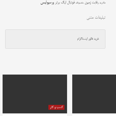
زمین
پرسپولیس
رقابت
فوتبال
لیگ برتر
مادرید
سامسونگ
تبلیغات متنی
خرید فالور اینستاگرام
کسب و کار