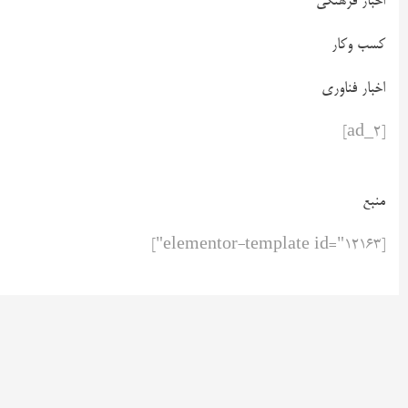
اخبار فرهنگی
کسب وکار
اخبار فناوری
[ad_2]
منبع
[elementor-template id="12163"]