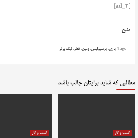
[ad_2]
منبع
Tags:
بازی
،
پرسپولیس
،
زمین
،
قطر
،
لیگ برتر
مطالبی که شاید برایتان جالب باشد
کسب و کار
کسب و کار