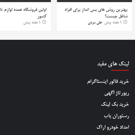
بهترین روش‌ های پس‌ انداز برای افراد
اولین فروشگاه عمده لوازم تا
شاغل چیست؟
کشور
1 هفته پیش
علی مردی
1 هفته پیش
لینک های مفید
خرید فالور اینستاگرام
رپورتاژ آگهی
خرید بک لینک
رستوران یاب
امداد خودرو اراک