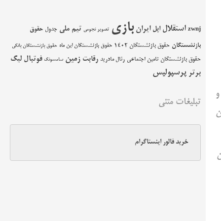
بازی
استقلال
اپل
ایران
تیم ملی
حقوق
zwnj
جدول
تصویر نجومی
بازنشستگان
حقوق بازنشستگان 1402
حقوق بازنشستگان این ماه
حقوق بازنشستگان بانکی
زمین
فوتبال
رقابت
لیگ
حقوق بازنشستگان تامین اجتماعی
رئال مادرید
سامسونگ
پرسپولیس
برتر
شد و
تبلیغات متنی
ن
خرید فالور اینستاگرام
ن