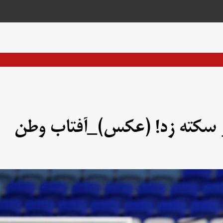
ر سکته زد! (عکس)_آفتاب وطن