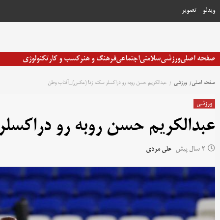
رش
ویدئو
تصویر
ه
حتوا
صفحه اصلی
ورزشی
سلامتی
اجتماعی
فرهنگ و هنر
کسب و کار
تکنولوژی
صفحه اصلی
ورزشی
عبدالکریم حسن روبه رو دراکسلر سکته زد! (عکس)_آفتاب وطن
ورزشی
عبدالکریم حسن روبه رو دراکسل
2 سال پیش
علی مردی