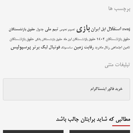
برچسب ها
بازی
استقلال
اپل
ایران
تیم ملی
حقوق بازنشستگان
zwnj
جدول
تصویر نجومی
حقوق بازنشستگان 1402
حقوق بازنشستگان
حقوق بازنشستگان این ماه
حقوق بازنشستگان بانکی
پرسپولیس
زمین
فوتبال
رقابت
لیگ برتر
تامین اجتماعی
رئال مادرید
سامسونگ
تبلیغات متنی
خرید فالور اینستاگرام
مطالبی که شاید برایتان جالب باشد