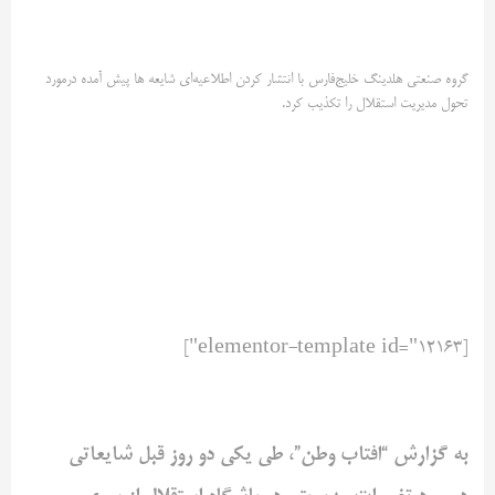
گروه صنعتی هلدینگ خلیج‌فارس با انتشار کردن اطلاعیه‌ای شایعه ها پیش آمده درمورد
تحول مدیریت استقلال را تکذیب کرد.
[elementor-template id="12163"]
به گزارش “افتاب وطن”، طی یکی دو روز قبل شایعاتی