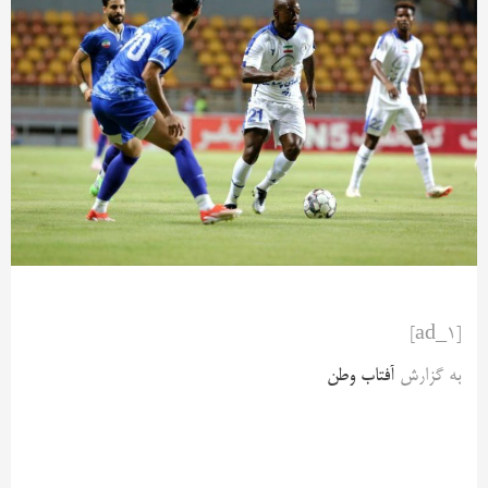
[ad_1]
به گزارش
آفتاب وطن