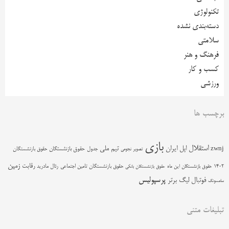
تکنولوژی
دسته‌بندی نشده
سلامتی
فرهنگ و هنر
کسب و کار
ورزشی
برچسب ها
بازی
استقلال
اپل
ایران
تیم ملی
zwnj
جدول
حقوق بازنشستگان
حقوق بازنشستگان
تصویر نجومی
زمین
رقابت
حقوق بازنشستگان تامین اجتماعی
رئال مادرید
1402
حقوق بازنشستگان این ماه
حقوق بازنشستگان بانکی
پرسپولیس
فوتبال
لیگ برتر
سامسونگ
تبلیغات متنی