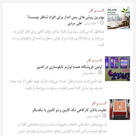
کسب و کار
بهترین روش‌ های پس‌ انداز برای افراد شاغل چیست؟
1 هفته پیش
علی مردی
همانطور که می‌دانید بسیاری از افراد شاغل، وقت کافی برای فکر کردن به
پس‌انداز و سرمایه‌گذاری ندارند و از طرفی سطح درآمدشان به‌گونه‌ای نیست
که...
کسب و کار
اولین فروشگاه عمده لوازم تابلوسازی در کشور
1 هفته پیش
یک تأمین‌کننده عمده و قابل اعتماد می‌تواند فرآیند تولید تابلو را از چند هفته
به چند روز تبدیل کند؛ همین تفاوت، سرنوشت پروژه‌ها را رقم...
کسب و کار
تفاوت بالابر کارگاهی تک کابین و دو کابین با یکدیگر
2 هفته پیش
در پروژه‌های ساختمانی، انتخاب تجهیزات مناسب برای جابه‌جایی افراد و
مصالح اهمیت زیادی دارد. با افزایش ارتفاع ساختمان‌ها و پیچیده‌تر شدن