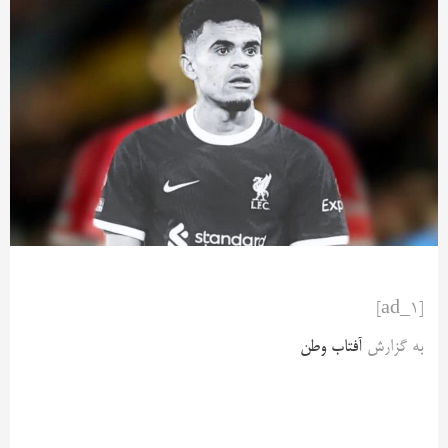
[ad_1]
به گزارش
آفتاب وطن