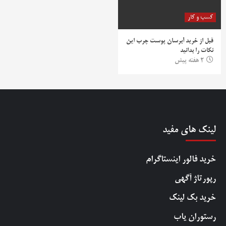
کسب و کار
قبل از خرید آبرسان پوست چرب این
نکات را بدانید
2 هفته پیش
لینک های مفید
خرید فالور اینستاگرام
رپورتاژ آگهی
خرید بک لینک
رستوران یاب