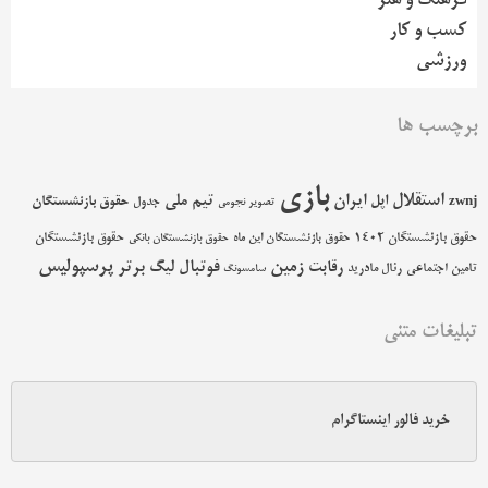
فرهنگ و هنر
کسب و کار
ورزشی
برچسب ها
بازی
استقلال
اپل
ایران
تیم ملی
حقوق بازنشستگان
zwnj
جدول
تصویر نجومی
حقوق بازنشستگان 1402
حقوق بازنشستگان
حقوق بازنشستگان این ماه
حقوق بازنشستگان بانکی
پرسپولیس
زمین
فوتبال
رقابت
لیگ برتر
تامین اجتماعی
رئال مادرید
سامسونگ
تبلیغات متنی
خرید فالور اینستاگرام