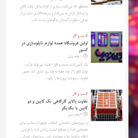
همانطور که می‌دانید بسیاری از افراد شاغل، وقت کافی
برای فکر کردن به پس‌انداز و سرمایه‌گذاری ندارند و از
طرفی سطح درآمدشان به‌گونه‌ای نیست که...
کسب و کار
اولین فروشگاه عمده لوازم تابلوسازی در
کشور
1 هفته پیش
یک تأمین‌کننده عمده و قابل اعتماد می‌تواند فرآیند
تولید تابلو را از چند هفته به چند روز تبدیل کند؛ همین
تفاوت، سرنوشت پروژه‌ها را رقم...
کسب و کار
تفاوت بالابر کارگاهی تک کابین و دو
کابین با یکدیگر
2 هفته پیش
در پروژه‌های ساختمانی، انتخاب تجهیزات مناسب برای
جابه‌جایی افراد و مصالح اهمیت زیادی دارد. با افزایش
ارتفاع ساختمان‌ها و پیچیده‌تر شدن پروژه‌های عمرانی،