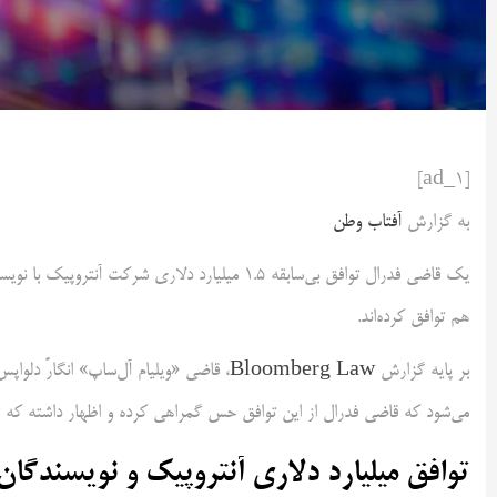
[ad_1]
به گزارش
آفتاب وطن
یک قاضی فدرال توافق بی‌سابقه ۱.۵ میلیارد دلاری 
هم توافق کرده‌اند.
بر پایه گزارش
Bloomberg Law
، قاضی «ویلیام آل‌ساپ» انگارً دلو
می‌شود که قاضی فدرال از این توافق حس گمراهی کرده و اظهار داشته که ت
توافق میلیارد دلاری آنتروپیک و نویسندگ