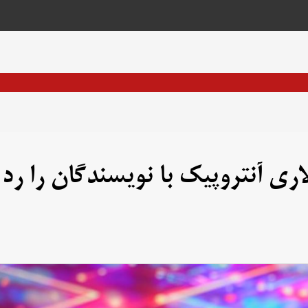
فق ۱.۵ میلیارد دلاری آنتروپیک با نویسندگان را رد