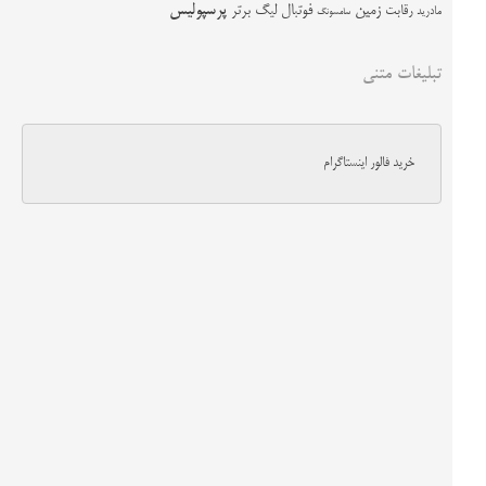
زمین
پرسپولیس
رقابت
فوتبال
لیگ برتر
مادرید
سامسونگ
تبلیغات متنی
خرید فالور اینستاگرام