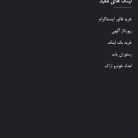
لینک های مفید
خرید فالور اینستاگرام
رپورتاژ آگهی
خرید بک لینک
رستوران یاب
امداد خودرو اراک