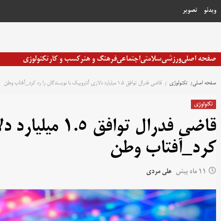
رش
ویدئو
تصویر
ه
حتوا
صفحه اصلی
ورزشی
سلامتی
اجتماعی
فرهنگ و هنر
کسب و کار
تکنولوژی
صفحه اصلی
تکنولوژی
قاضی فدرال توافق ۱.۵ میلیارد دلاری آنتروپیک با نویسندگان را رد کرد_آفتاب وطن
تکنولوژی
قاضی فدرال توا
کرد_آفتاب وطن
11 ماه پیش
علی مردی