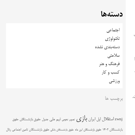
دسته‌ها
اجتماعی
تکنولوژی
دسته‌بندی نشده
سلامتی
فرهنگ و هنر
کسب و کار
ورزشی
برچسب ها
بازی
استقلال
اپل
ایران
تیم ملی
zwnj
جدول
حقوق بازنشستگان
حقوق
تصویر نجومی
حقوق بازنشستگان تامین اجتماعی
رئال
بازنشستگان 1402
حقوق بازنشستگان این ماه
حقوق بازنشستگان بانکی