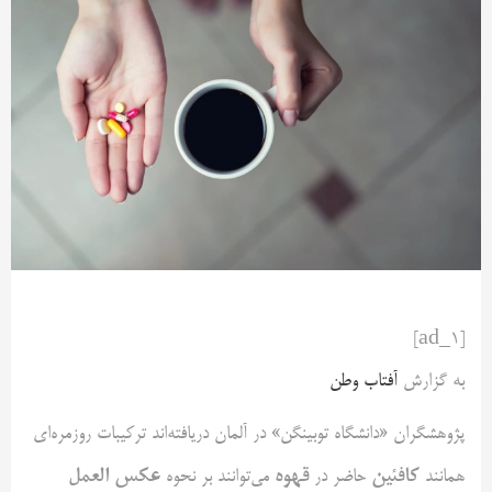
[ad_1]
به گزارش
آفتاب وطن
پژوهشگران «دانشگاه توبینگن» در آلمان دریافته‌اند ترکیبات روزمره‌ای
کافئین
قهوه
عکس العمل
همانند
حاضر در
می‌توانند بر نحوه