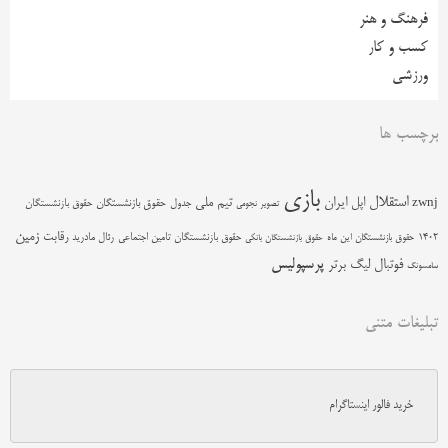
فرهنگ و هنر
کسب و کار
ورزشی
برچسب ها
بازی
استقلال
اپل
ایران
تیم ملی
zwnj
جدول
حقوق بازنشستگان
حقوق بازنشستگان
تصویر نجومی
زمین
رقابت
حقوق بازنشستگان تامین اجتماعی
رئال مادرید
1402
حقوق بازنشستگان این ماه
حقوق بازنشستگان بانکی
پرسپولیس
فوتبال
لیگ برتر
سامسونگ
تبلیغات متنی
خرید فالور اینستاگرام