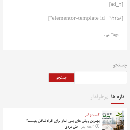
[ad_2]
[elementor-template id="12258"]
Tags:
قهوه
جستجو
جستجو
تازه ها
پرطرفدار
کسب و کار
بهترین روش‌ های پس‌ انداز برای افراد شاغل چیست؟
2 هفته پیش
علی مردی