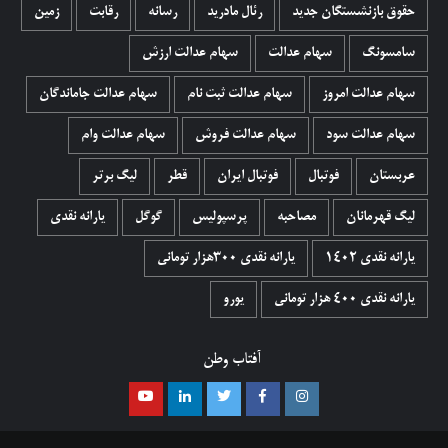
حقوق بازنشستگان جدید
رئال مادرید
رسانه
رقابت
زمین
سامسونگ
سهام عدالت
سهام عدالت ارزش
سهام عدالت امروز
سهام عدالت ثبت نام
سهام عدالت جاماندگان
سهام عدالت سود
سهام عدالت فروش
سهام عدالت وام
عربستان
فوتبال
فوتبال ایران
قطر
لیگ برتر
لیگ قهرمانان
مصاحبه
پرسپولیس
گوگل
یارانه نقدی
یارانه نقدی 1402
یارانه نقدی ۳۰۰هزار تومانی
یارانه نقدی ۴۰۰ هزار تومانی
یورو
آفتاب وطن
اینستاگرام
فیسبوک
توییتر
لینکدین
یوتیوب