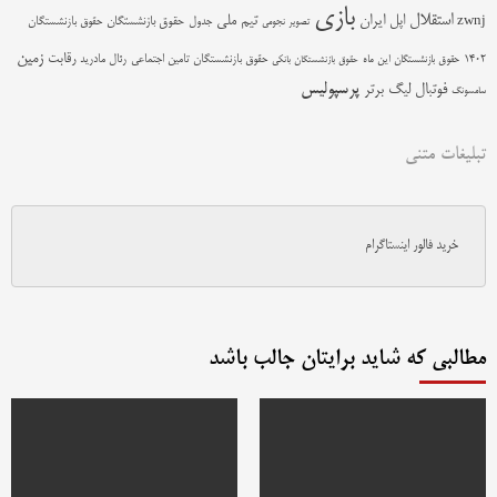
بازی
استقلال
اپل
ایران
تیم ملی
zwnj
جدول
حقوق بازنشستگان
حقوق بازنشستگان
تصویر نجومی
زمین
رقابت
حقوق بازنشستگان تامین اجتماعی
رئال مادرید
1402
حقوق بازنشستگان این ماه
حقوق بازنشستگان بانکی
پرسپولیس
فوتبال
لیگ برتر
سامسونگ
تبلیغات متنی
خرید فالور اینستاگرام
مطالبی که شاید برایتان جالب باشد