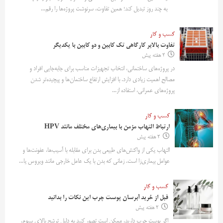
به چند روز تبدیل کند؛ همین تفاوت، سرنوشت پروژه‌ها را رقم...
کسب و کار
تفاوت بالابر کارگاهی تک کابین و دو کابین با یکدیگر
2 هفته پیش
در پروژه‌های ساختمانی، انتخاب تجهیزات مناسب برای جابه‌جایی افراد و
مصالح اهمیت زیادی دارد. با افزایش ارتفاع ساختمان‌ها و پیچیده‌تر شدن
پروژه‌های عمرانی، استفاده از...
کسب و کار
ارتباط التهاب مزمن با بیماری‌های مختلف مانند HPV
2 هفته پیش
التهاب یکی از واکنش‌های طبیعی بدن برای مقابله با آسیب‌ها، عفونت‌ها و
عوامل بیماری‌زا است. زمانی که بدن با یک عامل خارجی مانند ویروس یا...
کسب و کار
قبل از خرید آبرسان پوست چرب این نکات را بدانید
2 هفته پیش
اگر پوست چرب دارید، ممکن است تصور کنید به دلیل ترشح بالای سبوم،