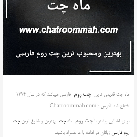
چت روم
ماه چت قدیمی ترین
فارسی میباشد که در سال 1394
افتتاح شد. آدرس : Chatroommah.com
چت روم
برای آشنایی بیشتر با
ماه چت
بهترین و شلوغ ترین
چت
روم فارسی
زبانان در ادامه با ما همراه باشید.