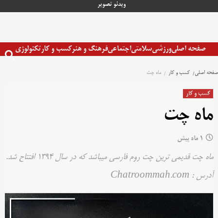
رش
ویدئو
تصویر
ه
حتوا
صفحه اصلی
ورزشی
سلامتی
اجتماعی
فرهنگ و هنر
کسب و کار
تکنولوژی
صفحه اصلی
کسب و کار
ماه چت
کسب و کار
ماه چت
1 ماه پیش
ماه چت قدیمی ترین چت روم فارسی میباشد که در سال 1394 افتتاح شد.
آدرس : Chatroommah.com