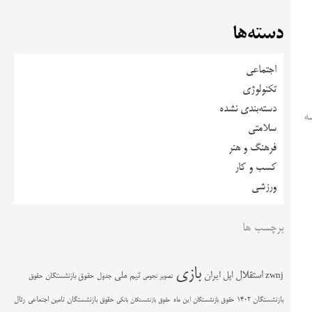
دسته‌ها
اجتماعی
تکنولوژی
دسته‌بندی نشده
ه
سلامتی
فرهنگ و هنر
کسب و کار
ورزشی
برچسب ها
بازی
استقلال
اپل
ایران
تیم ملی
zwnj
جدول
حقوق بازنشستگان
حقوق
تصویر نجومی
حقوق بازنشستگان تامین اجتماعی
رئال
بازنشستگان 1402
حقوق بازنشستگان این ماه
حقوق بازنشستگان بانکی