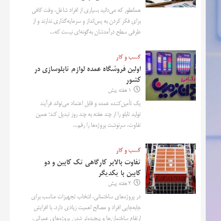
همانطور که می‌دانید بسیاری از افراد شاغل، وقت کافی
برای فکر کردن به پس‌انداز و سرمایه‌گذاری ندارند و از
طرفی سطح درآمدشان به‌گونه‌ای نیست که...
کسب و کار
اولین فروشگاه عمده لوازم تابلوسازی در
کشور
1 هفته پیش
یک تأمین‌کننده عمده و قابل اعتماد می‌تواند فرآیند
تولید تابلو را از چند هفته به چند روز تبدیل کند؛ همین
تفاوت، سرنوشت پروژه‌ها را رقم...
کسب و کار
تفاوت بالابر کارگاهی تک کابین و دو
کابین با یکدیگر
2 هفته پیش
در پروژه‌های ساختمانی، انتخاب تجهیزات مناسب برای
جابه‌جایی افراد و مصالح اهمیت زیادی دارد. با افزایش
ارتفاع ساختمان‌ها و پیچیده‌تر شدن پروژه‌های عمرانی،