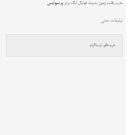
زمین
پرسپولیس
رقابت
فوتبال
لیگ برتر
مادرید
سامسونگ
تبلیغات متنی
خرید فالور اینستاگرام