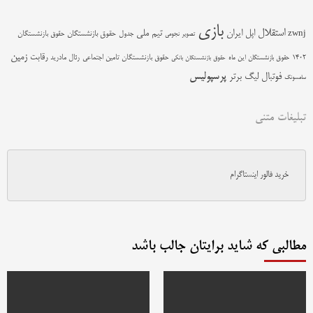
بازی
استقلال
اپل
ایران
تیم ملی
zwnj
جدول
حقوق بازنشستگان
حقوق بازنشستگان
تصویر نجومی
زمین
رقابت
حقوق بازنشستگان تامین اجتماعی
رئال مادرید
1402
حقوق بازنشستگان این ماه
حقوق بازنشستگان بانکی
پرسپولیس
فوتبال
لیگ برتر
سامسونگ
تبلیغات متنی
خرید فالور اینستاگرام
مطالبی که شاید برایتان جالب باشد