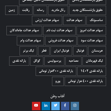
حقوق بازنشستگان بانکی
حقوق بازنشستگان تامین اجتماعی
حقوق بازنشستگان جدید
رئال مادرید
رسانه
رقابت
زمین
سامسونگ
سهام عدالت
سهام عدالت ارزش
سهام عدالت امروز
سهام عدالت ثبت نام
سهام عدالت جاماندگان
سهام عدالت سود
سهام عدالت فروش
سهام عدالت وام
عربستان
فوتبال
فوتبال ایران
قطر
لیگ برتر
لیگ قهرمانان
مصاحبه
پرسپولیس
گوگل
یارانه نقدی
یارانه نقدی 1402
یارانه نقدی ۳۰۰هزار تومانی
یارانه نقدی ۴۰۰ هزار تومانی
یورو
آفتاب وطن
اینستاگرام
فیسبوک
توییتر
لینکدین
یوتیوب