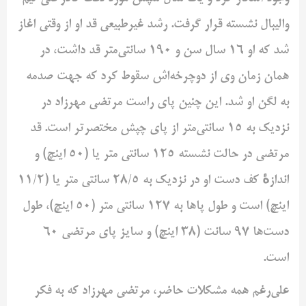
والیبال نشسته قرار گرفت. رشد غیرطبیعی قد او از وقتی اغاز
شد که او ۱۶ سال سن و ۱۹۰ سانتی‌متر قد داشت، در
همان زمان وی از دوچرخه‌اش سقوط کرد که جهت صدمه
به لگن او شد. این چنین پای راست مرتضی مهرزاد در
نزدیک به ۱۵ سانتی‌متر از پای چپش مختصر‌تر است. قد
مرتضی در حالت نشسته ۱۲۵ سانتی متر یا (۵٠ اینچ) و
اندازهٔ کف دست او در نزدیک به ٢٨/۵ سانتی متر یا (١١/٢
اینچ) است و طول پاها به ١٢٧ سانتی متر (۵٠ اینچ)، طول
دست‌ها ٩۷ سانت (٣٨ اینچ) و سایز پای مرتضی ۶٠
است.
علی‌رغم همه مشکلات حاضر، مرتضی مهرزاد که به فکر