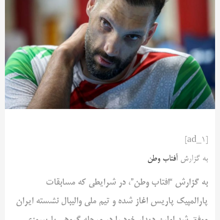
[ad_1]
به گزارش
آفتاب وطن
به گزارش “افتاب وطن”، در شرایطی که مسابقات
پارالمپیک پاریس اغاز شده و تیم ملی والیبال نشسته ایران