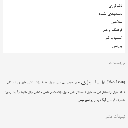
تکنولوژی
دسته‌بندی نشده
سلامتی
فرهنگ و هنر
کسب و کار
ورزشی
برچسب ها
بازی
استقلال
اپل
ایران
تیم ملی
zwnj
جدول
حقوق بازنشستگان
حقوق بازنشستگان
تصویر نجومی
زمین
رقابت
حقوق بازنشستگان تامین اجتماعی
رئال مادرید
1402
حقوق بازنشستگان این ماه
حقوق بازنشستگان بانکی
پرسپولیس
فوتبال
لیگ برتر
سامسونگ
تبلیغات متنی