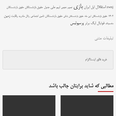
بازی
استقلال
اپل
ایران
تیم ملی
zwnj
جدول
حقوق بازنشستگان
حقوق بازنشستگان
تصویر نجومی
زمین
رقابت
حقوق بازنشستگان تامین اجتماعی
رئال مادرید
1402
حقوق بازنشستگان این ماه
حقوق بازنشستگان بانکی
پرسپولیس
فوتبال
لیگ برتر
سامسونگ
تبلیغات متنی
خرید فالور اینستاگرام
مطالبی که شاید برایتان جالب باشد