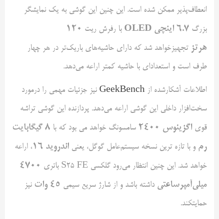
انعطاف‌پذیر ممکن شده است. این چنین این گوشی به یک نمایشگر
۶.۷ اینچی OLED
۱۲۰
بزرگ
با رفرش ریت
هرتز
تجهیزخواهد شد که دارای حاشیه‌های باریک‌تر در هر چهار
طرف است و استعداد‌ای با حاشیه کمتر اراعه می‌دهد.
اطلاعات آشکار‌شده از
GeekBench
نیز جزئیات مهمی را درمورد
سخت‌افزار داخلی این گوشی اراعه می‌دهد. پردازنده این گوشی تراشه
اگزینوس ۲۴۰۰
۸ گیگابایت
قوی
سامسونگ خواهد می بود که با
رم
اندروید ۱۶
و با تازه ترین نسخه سیستم‌عامل گوگل، یعنی
، اراعه
۴۷۰۰
خواهد شد. این چنین انتظار می‌رود گلکسی S25 FE باتری
میلی‌آمپرساعتی
۴۵ وات
داشته باشد و از شارژ سریع سیمی
نیز
حمایتکند.