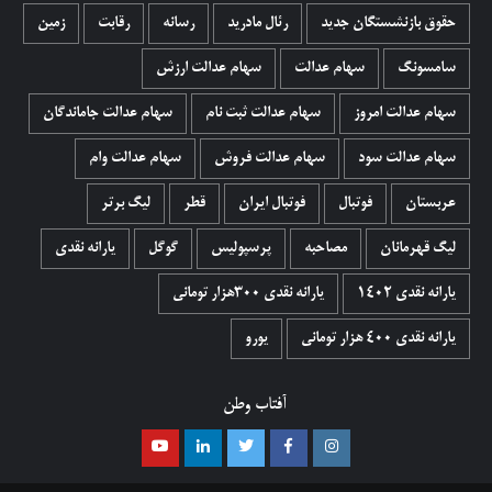
حقوق بازنشستگان جدید
رئال مادرید
رسانه
رقابت
زمین
سامسونگ
سهام عدالت
سهام عدالت ارزش
سهام عدالت امروز
سهام عدالت ثبت نام
سهام عدالت جاماندگان
سهام عدالت سود
سهام عدالت فروش
سهام عدالت وام
عربستان
فوتبال
فوتبال ایران
قطر
لیگ برتر
لیگ قهرمانان
مصاحبه
پرسپولیس
گوگل
یارانه نقدی
یارانه نقدی 1402
یارانه نقدی ۳۰۰هزار تومانی
یارانه نقدی ۴۰۰ هزار تومانی
یورو
آفتاب وطن
اینستاگرام
فیسبوک
توییتر
لینکدین
یوتیوب