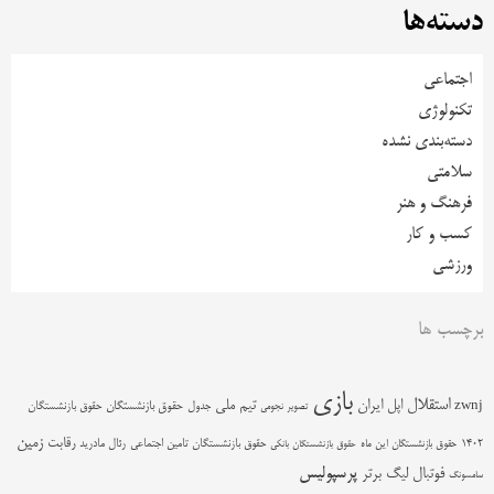
دسته‌ها
اجتماعی
تکنولوژی
دسته‌بندی نشده
سلامتی
فرهنگ و هنر
کسب و کار
ورزشی
برچسب ها
بازی
استقلال
اپل
ایران
تیم ملی
zwnj
جدول
حقوق بازنشستگان
حقوق بازنشستگان
تصویر نجومی
زمین
رقابت
حقوق بازنشستگان تامین اجتماعی
رئال مادرید
1402
حقوق بازنشستگان این ماه
حقوق بازنشستگان بانکی
پرسپولیس
فوتبال
لیگ برتر
سامسونگ