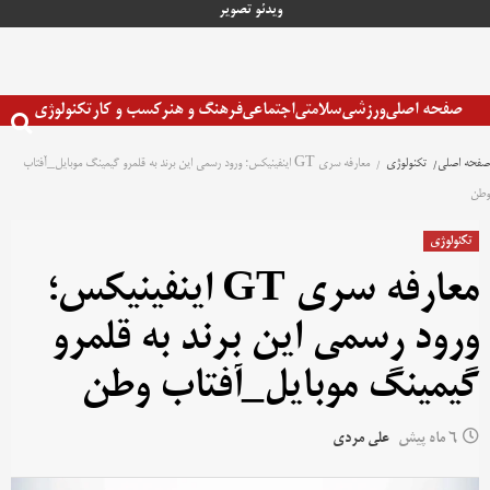
رش
ویدئو
تصویر
ه
حتوا
صفحه اصلی
ورزشی
سلامتی
اجتماعی
فرهنگ و هنر
کسب و کار
تکنولوژی
صفحه اصلی
تکنولوژی
معارفه سری GT اینفینیکس؛ ورود رسمی این برند به قلمرو گیمینگ موبایل_آفتاب
وطن
تکنولوژی
معارفه سری GT اینفینیکس؛
ورود رسمی این برند به قلمرو
گیمینگ موبایل_آفتاب وطن
6 ماه پیش
علی مردی