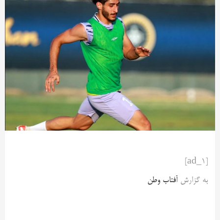
[ad_1]
به گزارش
آفتاب وطن