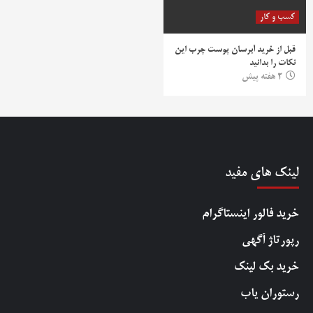
کسب و کار
قبل از خرید آبرسان پوست چرب این
نکات را بدانید
2 هفته پیش
لینک های مفید
خرید فالور اینستاگرام
رپورتاژ آگهی
خرید بک لینک
رستوران یاب