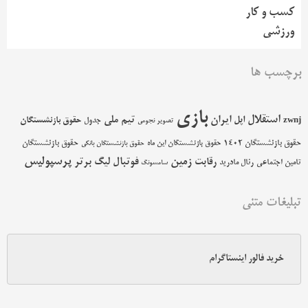
کسب و کار
ورزشی
برچسب ها
بازی
استقلال
اپل
ایران
تیم ملی
حقوق بازنشستگان
zwnj
جدول
تصویر نجومی
حقوق بازنشستگان 1402
حقوق بازنشستگان
حقوق بازنشستگان این ماه
حقوق بازنشستگان بانکی
پرسپولیس
زمین
فوتبال
رقابت
لیگ برتر
تامین اجتماعی
رئال مادرید
سامسونگ
تبلیغات متنی
خرید فالور اینستاگرام