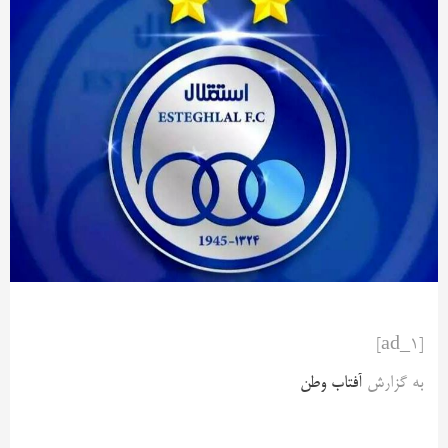
[ad_1]
به گزارش
آفتاب وطن