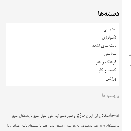
دسته‌ها
اجتماعی
تکنولوژی
دسته‌بندی نشده
ی
سلامتی
فرهنگ و هنر
کسب و کار
ورزشی
برچسب ها
بازی
استقلال
اپل
ایران
تیم ملی
zwnj
جدول
حقوق بازنشستگان
حقوق
تصویر نجومی
حقوق بازنشستگان تامین اجتماعی
رئال
بازنشستگان 1402
حقوق بازنشستگان این ماه
حقوق بازنشستگان بانکی