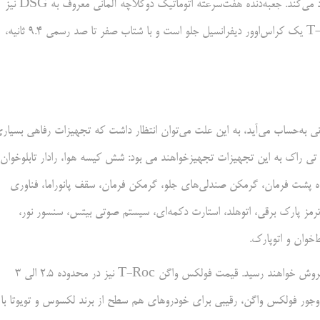
می‌شود. این پیشرانه حداکثر 158 اسب‌بخار قوت و 250 نیوتن‌متر گشتاور آزاد می‌کند. جعبه‌دنده هفت‌سرعته اتوماتیک دوکلاچه آلمانی معروف به DSG نیز
ماموریت انتقال قوت را در این ماشین بر مسئولیت دارد. فولکس واگن T-Roc‌ یک کراس‌اوور دیفرانسیل جلو است و با شتاب صفر تا صد رسمی 9.4 ثانیه،
بازار جهانی به‌حساب می‌آید، به این علت می‌توان انتظار داشت که تجهیزات رفاهی بسیار
تی راک به این تجهیزات تجهیزخواهند می بود: شش کیسه هوا، رادار تابلوخوان،
نده پشت فرمان، گرمکن صندلی‌های جلو، گرمکن فرمان، سقف پانوراما، فناوری
درِ صندوق‌عقب برقی، نورپردازی کابین، دوربین ۳۶۰ درجه، ترمز پارک برقی، اتوهلد، استارت دکمه‌ای، سیستم صوتی بیتس، سنسور نور،
‌خوان و اتوپارک.
خودروهای آلمانی حتی اگر کوچک باشند، در سرزمین ما با قیمت گزافی به فروش خواهند رسید. قیمت فولکس واگن T-Roc‌ نیز در محدوده 2.5 الی 3
مع‌وجور فولکس واگن، رقیبی برای خودروهای هم سطح از برند لکسوس و تویوتا با