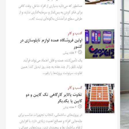
همانطور که می‌دانید بسیاری از افراد شاغل، وقت کافی
برای فکر کردن به پس‌انداز و سرمایه‌گذاری ندارند و از
طرفی سطح درآمدشان به‌گونه‌ای نیست که...
کسب و کار
اولین فروشگاه عمده لوازم تابلوسازی در
کشور
2 هفته پیش
یک تأمین‌کننده عمده و قابل اعتماد می‌تواند فرآیند
تولید تابلو را از چند هفته به چند روز تبدیل کند؛ همین
تفاوت، سرنوشت پروژه‌ها را رقم...
کسب و کار
تفاوت بالابر کارگاهی تک کابین و دو
کابین با یکدیگر
2 هفته پیش
در پروژه‌های ساختمانی، انتخاب تجهیزات مناسب برای
جابه‌جایی افراد و مصالح اهمیت زیادی دارد. با افزایش
ارتفاع ساختمان‌ها و پیچیده‌تر شدن پروژه‌های عمرانی،