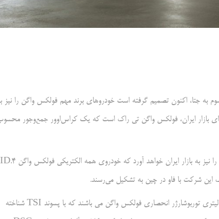
م به جتا، اکنون تصمیم گرفته است خودروهای برند مهم فولکس واگن را نیز ب
ای بازار ایران، فولکس واگن تی راک است که یک کراس‌اوور جمع‌وجور محسوب
ماموت ماشین علاوه بر فولکس واگن تی راک، محصولی دیگر از برند آلمانی را نیز به بازار ایران خواهد آورد که خودروی همه الکتریکی فولکس واگن ID.4
ک این شرکت با فاو در چین به تشکیل می‌رسند.
نسخه‌های وارداتی فولکس واگن تی راک به بازار ایران، تجهیزبه موتور 1.5 لیتری توربوشارژر انحصاری فولکس واگن می باشند که با پسوند TSI شناخته