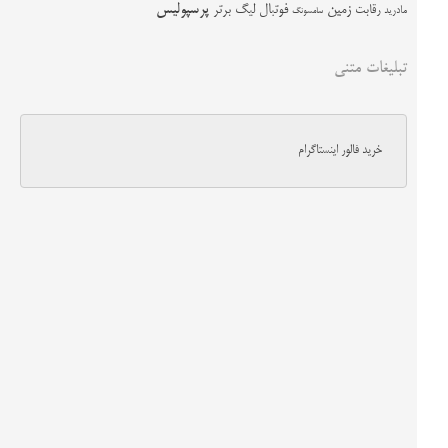
زمین
پرسپولیس
رقابت
فوتبال
لیگ برتر
مادرید
سامسونگ
تبلیغات متنی
خرید فالور اینستاگرام