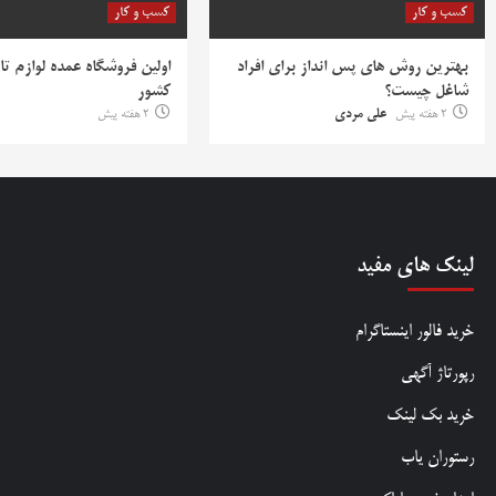
کسب و کار
کسب و کار
بهترین روش‌ های پس‌ انداز برای افراد
اولین فروشگاه عمده لوازم تا
شاغل چیست؟
کشور
2 هفته پیش
علی مردی
2 هفته پیش
لینک های مفید
خرید فالور اینستاگرام
رپورتاژ آگهی
خرید بک لینک
رستوران یاب