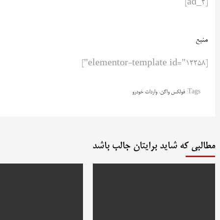
[ad_2]
منبع
[elementor-template id="12258"]
Tags:
فولکس واگن
،
واردات خودرو
مطالبی که شاید برایتان جالب باشد