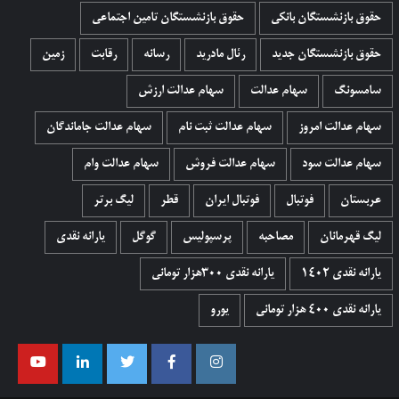
حقوق بازنشستگان بانکی
حقوق بازنشستگان تامین اجتماعی
حقوق بازنشستگان جدید
رئال مادرید
رسانه
رقابت
زمین
سامسونگ
سهام عدالت
سهام عدالت ارزش
سهام عدالت امروز
سهام عدالت ثبت نام
سهام عدالت جاماندگان
سهام عدالت سود
سهام عدالت فروش
سهام عدالت وام
عربستان
فوتبال
فوتبال ایران
قطر
لیگ برتر
لیگ قهرمانان
مصاحبه
پرسپولیس
گوگل
یارانه نقدی
یارانه نقدی 1402
یارانه نقدی ۳۰۰هزار تومانی
یارانه نقدی ۴۰۰ هزار تومانی
یورو
اینستاگرام
فیسبوک
توییتر
لینکدین
یوتیوب