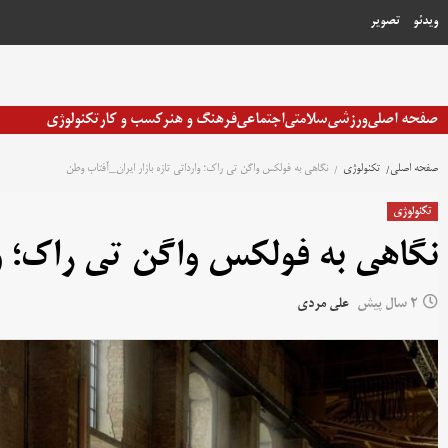
رش
ویدئو
تصویر
ه
حتوا
صفحه اصلی
ورزشی
سلامتی
اجتماعی
فرهنگ و هنر
کسب و کار
تکنولوژی
صفحه اصلی
تکنولوژی
نگاهی به فولکس واگن تی راک؛ وارداتی تازه بازار ایران_آفتاب وطن
تکنولوژی
نگاهی به فولکس واگن تی راک؛ وا
2 سال پیش
علی مردی