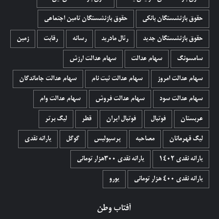
حقوق بازنشستگان بانکی
حقوق بازنشستگان تامین اجتماعی
حقوق بازنشستگان جدید
رئال مادرید
رسانه
رقابت
زمین
سامسونگ
سهام عدالت
سهام عدالت ارزش
سهام عدالت امروز
سهام عدالت ثبت نام
سهام عدالت جاماندگان
سهام عدالت سود
سهام عدالت فروش
سهام عدالت وام
عربستان
فوتبال
فوتبال ایران
قطر
لیگ برتر
لیگ قهرمانان
مصاحبه
پرسپولیس
گوگل
یارانه نقدی
یارانه نقدی 1402
یارانه نقدی ۳۰۰هزار تومانی
یارانه نقدی ۴۰۰ هزار تومانی
یورو
آفتاب وطن