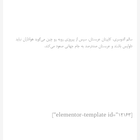
سالم الدوسری، کاپیتان عربستان، سپس از پیروزی روبه رو چین می‌گوید ‌هواداران نباید
دلواپس باشند و عربستان صددرصد به جام جهانی ‌صعود می‌کند. ‌
[elementor-template id="12163"]