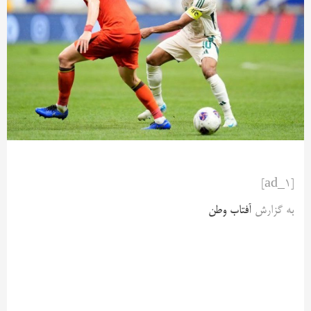
[ad_1]
به گزارش
آفتاب وطن