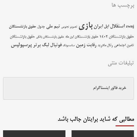
برچسب ها
بازی
استقلال
اپل
ایران
تیم ملی
حقوق بازنشستگان
zwnj
جدول
تصویر نجومی
حقوق بازنشستگان 1402
حقوق بازنشستگان
حقوق بازنشستگان این ماه
حقوق بازنشستگان بانکی
پرسپولیس
زمین
فوتبال
رقابت
لیگ برتر
تامین اجتماعی
رئال مادرید
سامسونگ
تبلیغات متنی
خرید فالور اینستاگرام
مطالبی که شاید برایتان جالب باشد