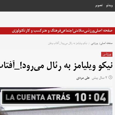
رش
ویدئو
تصویر
ه
حتوا
صفحه اصلی
ورزشی
سلامتی
اجتماعی
فرهنگ و هنر
کسب و کار
تکنولوژی
صفحه اصلی
ورزشی
نیکو ویلیامز به رئال می‌رود!_آفتاب وطن
ورزشی
نیکو ویلیامز به رئال می‌رود!_آفت
2 سال پیش
علی مردی