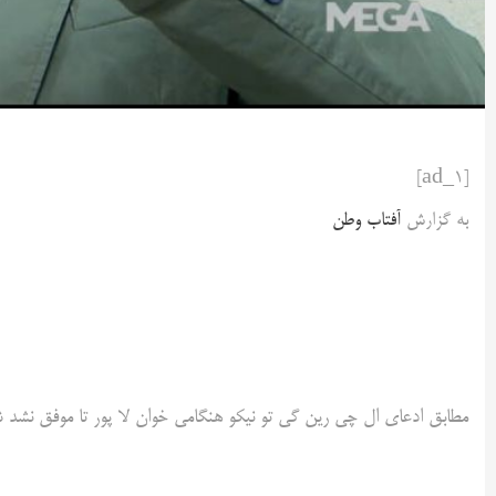
[ad_1]
به گزارش
آفتاب وطن
مطابق ادعای ال‌ چی رین گی تو نیکو هنگامی خوان لا پور تا موفق نشد ش