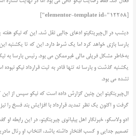
فعال کند. فقط رضایت نیکو کافی می بود اما در نهایت ستاره اسپ
[elementor-template id="12258"]
دیشب در ال‌چیرینگیتو ادعای جالبی نقل شد. این که نیکو هفته 
بارسا بازی خواهد کرد اما یک شرط دارد. این که تا یکشنبه این هف
به‌خاطر مشکل فرپلی مالی غیرممکن می بود. رئیس بارسا به نیک
یکشنبه گذشت و بارسا نه تنها قادر به ثبت قرارداد نیکو نبوده 
نشده می بود.
ال‌چیرینگیتو این چنین گزارش داده است که نیکو سپس از این که 
گرفت و اکنون یک نظر تمدید قرارداد با افزایش بند فسخ را نیز 
ادو ولاسکو، خبرنگار اهل بیلبائوی چیرینگیتو، در این رابطه او گف
تصمیم جدایی و کسب افتخار داشته باشد، انتخاب او رئال مادرید خو