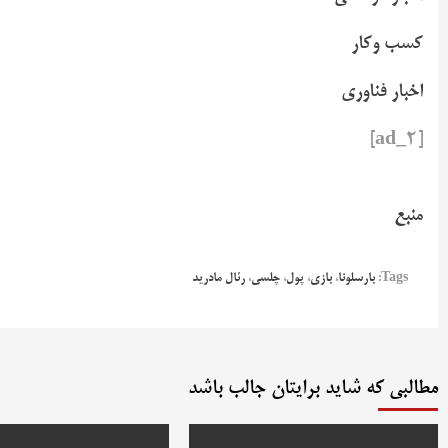
کسب وکار
اخبار فناوری
[ad_2]
منبع
Tags:
بارسلونا
،
بازی
،
پول
،
چلسی
،
رئال مادرید
مطالبی که شاید برایتان جالب باشد