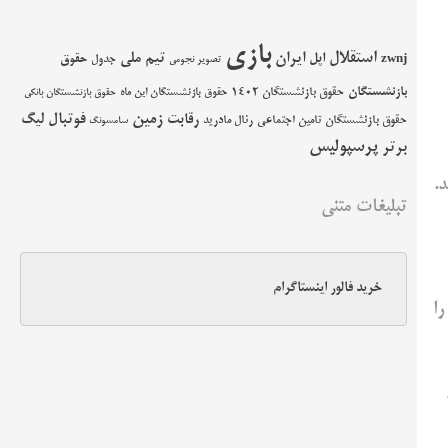
بازی
استقلال
اپل
ایران
تیم ملی
حقوق
zwnj
جدول
تصویر نجومی
بازنشستگان
حقوق بازنشستگان 1402
حقوق بازنشستگان این ماه
حقوق بازنشستگان بانکی
زمین
فوتبال
رقابت
لیگ
حقوق بازنشستگان تامین اجتماعی
رئال مادرید
سامسونگ
پرسپولیس
برتر
.
تبلیغات متنی
خرید فالور اینستاگرام
را