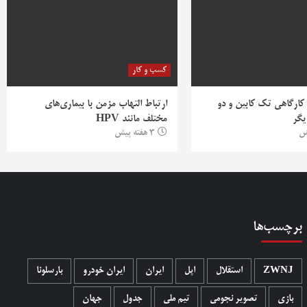
کسب و کار
 کارگاهی تک کابین و دو
ارتباط التهاب مزمن با بیماری‌های
یگر
مختلف مانند HPV
3 هفته پیش
برچسب‌ها
ZWNJ
استقلال
اپل
ایران
ایران خودرو
بارسلونا
بازی
تصویر نجومی
تیم ملی
جدول
جهان