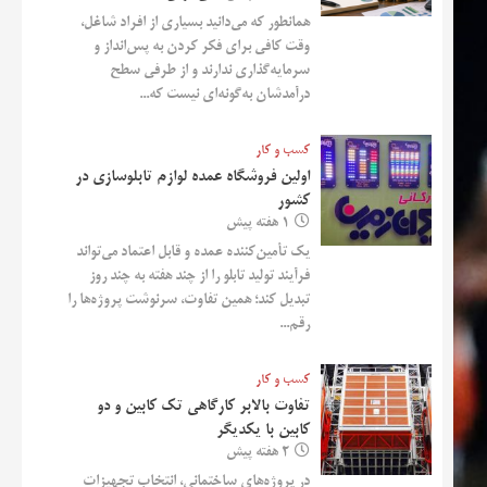
همانطور که می‌دانید بسیاری از افراد شاغل،
وقت کافی برای فکر کردن به پس‌انداز و
سرمایه‌گذاری ندارند و از طرفی سطح
درآمدشان به‌گونه‌ای نیست که...
کسب و کار
اولین فروشگاه عمده لوازم تابلوسازی در
کشور
1 هفته پیش
یک تأمین‌کننده عمده و قابل اعتماد می‌تواند
فرآیند تولید تابلو را از چند هفته به چند روز
تبدیل کند؛ همین تفاوت، سرنوشت پروژه‌ها را
رقم...
کسب و کار
تفاوت بالابر کارگاهی تک کابین و دو
کابین با یکدیگر
2 هفته پیش
در پروژه‌های ساختمانی، انتخاب تجهیزات