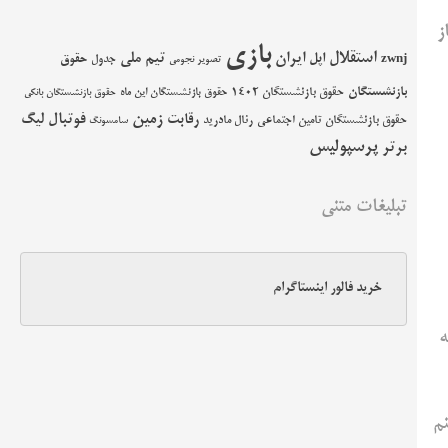
ز
بازی
استقلال
اپل
ایران
تیم ملی
حقوق
zwnj
جدول
تصویر نجومی
بازنشستگان
حقوق بازنشستگان 1402
حقوق بازنشستگان این ماه
حقوق بازنشستگان بانکی
زمین
فوتبال
رقابت
لیگ
حقوق بازنشستگان تامین اجتماعی
رئال مادرید
سامسونگ
پرسپولیس
برتر
تبلیغات متنی
خرید فالور اینستاگرام
ه
م