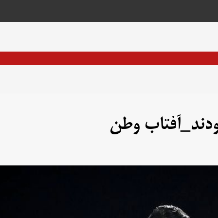
بودند_آفتاب وطن