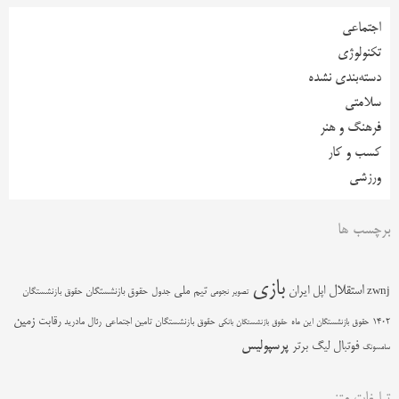
اجتماعی
تکنولوژی
دسته‌بندی نشده
سلامتی
فرهنگ و هنر
کسب و کار
ورزشی
برچسب ها
بازی
استقلال
اپل
ایران
تیم ملی
zwnj
جدول
حقوق بازنشستگان
حقوق بازنشستگان
تصویر نجومی
زمین
رقابت
حقوق بازنشستگان تامین اجتماعی
رئال مادرید
1402
حقوق بازنشستگان این ماه
حقوق بازنشستگان بانکی
پرسپولیس
فوتبال
لیگ برتر
سامسونگ
تبلیغات متنی