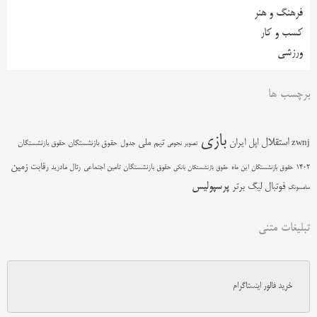
فرهنگ و هنر
کسب و کار
ورزشی
برچسب ها
بازی
استقلال
اپل
ایران
تیم ملی
zwnj
جدول
حقوق بازنشستگان
حقوق بازنشستگان
تصویر نجومی
زمین
رقابت
حقوق بازنشستگان تامین اجتماعی
رئال مادرید
1402
حقوق بازنشستگان این ماه
حقوق بازنشستگان بانکی
پرسپولیس
فوتبال
لیگ برتر
سامسونگ
تبلیغات متنی
خرید فالور اینستاگرام