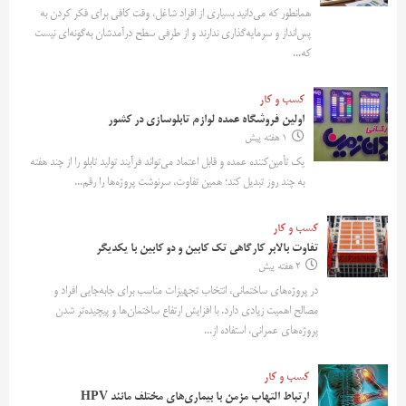
همانطور که می‌دانید بسیاری از افراد شاغل، وقت کافی برای فکر کردن به
پس‌انداز و سرمایه‌گذاری ندارند و از طرفی سطح درآمدشان به‌گونه‌ای نیست
که...
کسب و کار
اولین فروشگاه عمده لوازم تابلوسازی در کشور
1 هفته پیش
یک تأمین‌کننده عمده و قابل اعتماد می‌تواند فرآیند تولید تابلو را از چند هفته
به چند روز تبدیل کند؛ همین تفاوت، سرنوشت پروژه‌ها را رقم...
کسب و کار
تفاوت بالابر کارگاهی تک کابین و دو کابین با یکدیگر
2 هفته پیش
در پروژه‌های ساختمانی، انتخاب تجهیزات مناسب برای جابه‌جایی افراد و
مصالح اهمیت زیادی دارد. با افزایش ارتفاع ساختمان‌ها و پیچیده‌تر شدن
پروژه‌های عمرانی، استفاده از...
کسب و کار
ارتباط التهاب مزمن با بیماری‌های مختلف مانند HPV