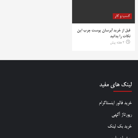
کسب و کار
قبل از خرید آبرسان پوست چرب این
نکات را بدانید
2 هفته پیش
لینک های مفید
خرید فالور اینستاگرام
رپورتاژ آگهی
خرید بک لینک