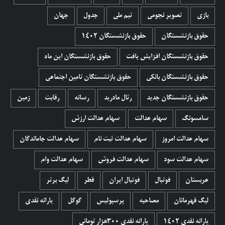
بازی
تصویر نجومی
تیم ملی
جدول
جهان
حقوق بازنشستگان
حقوق بازنشستگان 1402
حقوق بازنشستگان افزایش یافت
حقوق بازنشستگان این ماه
حقوق بازنشستگان بانکی
حقوق بازنشستگان تامین اجتماعی
حقوق بازنشستگان جدید
رئال مادرید
رسانه
رقابت
زمین
سامسونگ
سهام عدالت
سهام عدالت ارزش
سهام عدالت امروز
سهام عدالت ثبت نام
سهام عدالت جاماندگان
سهام عدالت سود
سهام عدالت فروش
سهام عدالت وام
عربستان
فوتبال
فوتبال ایران
قطر
لیگ برتر
لیگ قهرمانان
مصاحبه
پرسپولیس
گوگل
یارانه نقدی
یارانه نقدی 1402
یارانه نقدی ۳۰۰هزار تومانی