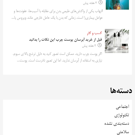
2 هفته پیش
التهاب یکی از واکنش‌های طبیعی بدن برای مقابله با آسیب‌ها، عفونت‌ها و
عوامل بیماری‌زا است. زمانی که بدن با یک عامل خارجی مانند ویروس یا...
کسب و کار
قبل از خرید آبرسان پوست چرب این نکات را بدانید
2 هفته پیش
اگر پوست چرب دارید، ممکن است تصور کنید به دلیل ترشح بالای سبوم،
نیازی به استفاده از آبرسان ندارید. اما این تصور نادرست است. پوست...
دسته‌ها
اجتماعی
تکنولوژی
دسته‌بندی نشده
سلامتی