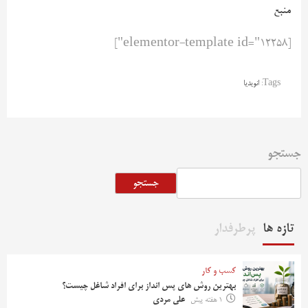
منبع
[elementor-template id="12258"]
Tags:
انویدیا
جستجو
جستجو
تازه ها
پرطرفدار
کسب و کار
بهترین روش‌ های پس‌ انداز برای افراد شاغل چیست؟
1 هفته پیش
علی مردی