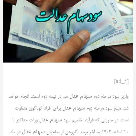
[ad_1]
سهام عدل
واریز سود مرحله دوم
هم در نیمه دوم اسفند انجام خواهد
سهام عدل
شد. مبلغ سود مرحله دوم
برای افراد گوناگون متفاوت
سهام عدل
است. در صورتی که فرآیند تقسیم سود
وراث حداکثر تا
سهام عدل
۱۰ اسفند ۱۴۰۲ به آخر برسد، گروهی از صاحبان
در ماه