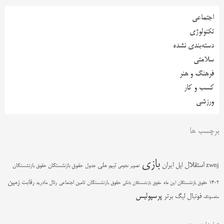
اجتماعی
تکنولوژی
دسته‌بندی نشده
سلامتی
فرهنگ و هنر
کسب و کار
ورزشی
برچسب ها
بازی
استقلال
اپل
ایران
تیم ملی
zwnj
جدول
حقوق بازنشستگان
حقوق بازنشستگان
تصویر نجومی
زمین
رقابت
حقوق بازنشستگان تامین اجتماعی
رئال مادرید
1402
حقوق بازنشستگان این ماه
حقوق بازنشستگان بانکی
پرسپولیس
فوتبال
لیگ برتر
سامسونگ