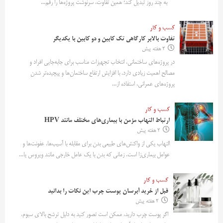
به چند روز تبدیل کند؛ همین تفاوت، سرنوشت پروژه‌ها را رقم...
کسب و کار
تفاوت بالابر کارگاهی تک کابین و دو کابین با یکدیگر
2 هفته پیش
در پروژه‌های ساختمانی، انتخاب تجهیزات مناسب برای جابه‌جایی افراد و
مصالح اهمیت زیادی دارد. با افزایش ارتفاع ساختمان‌ها و پیچیده‌تر شدن
پروژه‌های عمرانی، استفاده از...
کسب و کار
ارتباط التهاب مزمن با بیماری‌های مختلف مانند HPV
2 هفته پیش
التهاب یکی از واکنش‌های طبیعی بدن برای مقابله با آسیب‌ها، عفونت‌ها و
عوامل بیماری‌زا است. زمانی که بدن با یک عامل خارجی مانند ویروس یا...
کسب و کار
قبل از خرید آبرسان پوست چرب این نکات را بدانید
2 هفته پیش
اگر پوست چرب دارید، ممکن است تصور کنید به دلیل ترشح بالای سبوم،