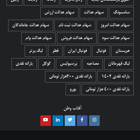
سامسونگ
سهام عدالت
سهام عدالت ارزش
سهام عدالت امروز
سهام عدالت ثبت نام
سهام عدالت جاماندگان
سهام عدالت سود
سهام عدالت فروش
سهام عدالت وام
عربستان
فوتبال
فوتبال ایران
قطر
لیگ برتر
لیگ قهرمانان
مصاحبه
پرسپولیس
گوگل
یارانه نقدی
یارانه نقدی 1402
یارانه نقدی ۳۰۰هزار تومانی
یارانه نقدی ۴۰۰ هزار تومانی
یورو
آفتاب وطن
اینستاگرام
فیسبوک
توییتر
لینکدین
یوتیوب