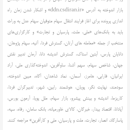
بازار اندوخته به آدرس «ddn.csdiran.ir» و اشکار شدن زمان راه
اندازی پرونده برای اغاز فرایند انتقال سهام متوفیان سهام عدل به وراث
باید به بانک‌های «ملی، ملت، پارسیان و تجارت» و کارگزاری‌های
منتخب از جمله «معامله های آرتان، گسترش فردا، آتیه، سهام پژوهان،
دانایان پارس، آبتین استاک، گسترش اندیشه دانا، آرمان تدبیر نقش
جهان، شاخص سهام، سهم آشنا، ساوآفرین، اندوخته‌گذاری ملی، آراد
ایرانیان، فارابی، هامرز، آسمان، نماد شاهدان، آگاه، مبین اندوخته،
سودمند، نهایت نگر، پویان، هوشمند رابین، شهر، تدبیرگران فردا،
کاریزما، اندیشه و بینش پیشرو، بازار سهام، ملل پویا، آرمون بورس،
آپادانا، اقتصاد بیدار، خبرگان، کالای خاورمیانه، بانک سامان، رفاه، سپه،
پاسارگاد، انصار، تجارت، ملت و پارسیان، ملی و کارآفرین» مراجعه کنند.