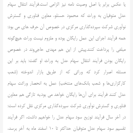
یا عکس برابر با اصل وصیت نامه نیز الزامی است.فرآیند انتقال سهام
عدل متوفیان به وراث که محمود حسنلو، معاون فناوری و گسترش
نوآوری شرکت سپرده‌گذاری مرکزی در خصوص آن حرف های می بود:
همه فرآیند اجرای این عمل رایگان بوده و ملزوم نیست وراث هیچ‌گونه
مبلغی را پرداخت کنند.پیش از این هم مهدی حاجی‌وند در خصوص
رایگان بودن فرآیند انتقال سهام عدل به وراث او گفت: باید بر این
مسئله اصرار کرد که وراثی که از طریق بازار اندوخته (شعب
کارگزاری‌ها و شعب بانک‌های منتخب) عمل به انحصار وراثت سهام
عدل کنند فرآیند برای آن‌ها رایگان خواهد می بود.به تازگی هم معاون
فناوری و گسترش نوآوری شرکت سپرده‌گذاری مرکزی نقل کرده است:
در آخر سال فرآیند توزیع سود سهام عدل را خواهیم داشت، اگر فرآیند
تقسیم سود سهام عدل متوفیان حداکثر تا ۱۰ اسفند ماه به آخر برسد،