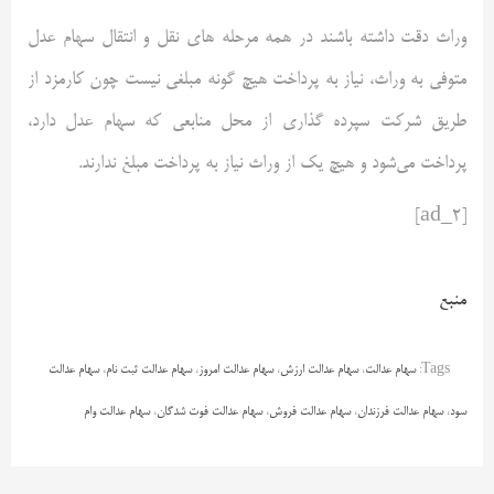
وراث دقت داشته باشند در همه مرحله های نقل و انتقال سهام عدل
متوفی به وراث، نیاز به پرداخت هیچ گونه مبلغی نیست چون کارمزد از
طریق شرکت سپرده گذاری از محل منابعی که سهام عدل دارد،
پرداخت می‌شود و هیچ یک از وراث نیاز به پرداخت مبلغ ندارند.
[ad_2]
منبع
Tags:
سهام عدالت
،
سهام عدالت ارزش
،
سهام عدالت امروز
،
سهام عدالت ثبت نام
،
سهام عدالت
سود
،
سهام عدالت فرزندان
،
سهام عدالت فروش
،
سهام عدالت فوت شدگان
،
سهام عدالت وام