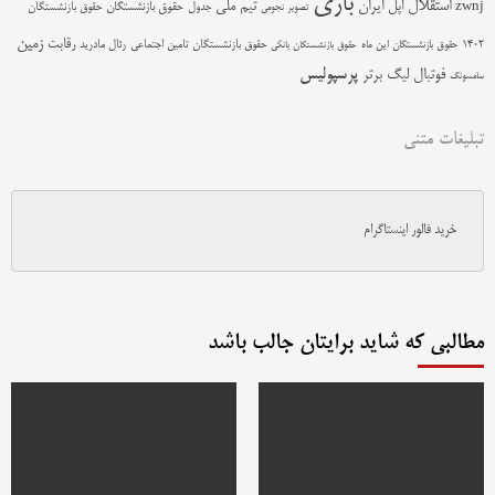
بازی
استقلال
اپل
ایران
تیم ملی
zwnj
جدول
حقوق بازنشستگان
حقوق بازنشستگان
تصویر نجومی
زمین
رقابت
حقوق بازنشستگان تامین اجتماعی
رئال مادرید
1402
حقوق بازنشستگان این ماه
حقوق بازنشستگان بانکی
پرسپولیس
فوتبال
لیگ برتر
سامسونگ
تبلیغات متنی
خرید فالور اینستاگرام
مطالبی که شاید برایتان جالب باشد