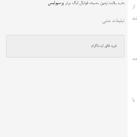
زمین
پرسپولیس
رقابت
فوتبال
لیگ برتر
مادرید
سامسونگ
از
لت
تبلیغات متنی
خرید فالور اینستاگرام
ه،
یا