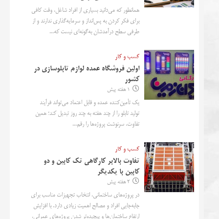
همانطور که می‌دانید بسیاری از افراد شاغل، وقت کافی
برای فکر کردن به پس‌انداز و سرمایه‌گذاری ندارند و از
طرفی سطح درآمدشان به‌گونه‌ای نیست که...
کسب و کار
اولین فروشگاه عمده لوازم تابلوسازی در
کشور
1 هفته پیش
یک تأمین‌کننده عمده و قابل اعتماد می‌تواند فرآیند
تولید تابلو را از چند هفته به چند روز تبدیل کند؛ همین
تفاوت، سرنوشت پروژه‌ها را رقم...
کسب و کار
تفاوت بالابر کارگاهی تک کابین و دو
کابین با یکدیگر
2 هفته پیش
در پروژه‌های ساختمانی، انتخاب تجهیزات مناسب برای
جابه‌جایی افراد و مصالح اهمیت زیادی دارد. با افزایش
ارتفاع ساختمان‌ها و پیچیده‌تر شدن پروژه‌های عمرانی،