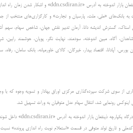
بر پایه این گزارش، وراث متوفیان سهام عدل سپس از مراجعه به درگاه ذینفعان بازار اندوخته به آدرس «ddn.csdiran.ir» و اشکار شدن زمان
یست به بانک‌های «ملی، ملت، پارسیان و تجارت» و کارگزاری‌های منتخب از جم
تین استاک، گسترش اندیشه دانا، آرمان تدبیر نقش جهان، شاخص سهام، سهم آشن
د شاهدان، آگاه، مبین اندوخته، سودمند، نهایت نگر، پویان، هوشمند رابین، شه
ن بورس، آپادانا، اقتصاد بیدار، خبرگان، کالای خاورمیانه، بانک سامان، رفاه، سپ
راه‌اندازی سامانه «میراث» در ۱۵ آبان ماه سال جاری از سوی شرکت سپرده‌گذاری مرکزی اوراق بهادار و تسویه وجوه که با و
 اینوکس رونمایی شد، انتقال سهام عدل متوفیان به وراث تسهیل شد.
افزون بر این، یکی از وراث که حتما باید سجامی شده باشد در ابتدا باید به درگاه یکپارچه ذینفعان بازار اندوخته به آدرس «r
دملی و تاریخ تولد متوفی در قسمت «استعلام نوبت راه اندازی پرونده» نسبت 