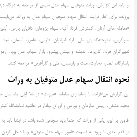
پرونده برای اغاز فرایند انتقال سهام متوفیان سهام عدل به وراث می‌با
«معامله های آرتان، گسترش فردا، آتیه، سهام پژوهان، دانایان پارس، آب
ساوآفرین، اندوخته‌گذاری ملی، آراد ایرانیان، فارابی، هامرز، آسمان، نما
تدبیرگران فردا، کاریزما، اندیشه و بینش پیشرو، بازار سهام، ملل پویا، آرمو
پاسارگاد، انصار، تجارت، ملت و پارسیان، ملی و کارآفرین» مراجعه کنند.
نحوه انتقال سهام عدل متوفیان به وراث
این گزارش می‌افزاید، با 
مجید عشقی، رییس سازمان و بورس و اوراق بهادار در حاشیه نمایشگاه کیش
در قدم بعدی با ورود به قسمت «امور سهام عدل متوفی» و با داخل کردن ک