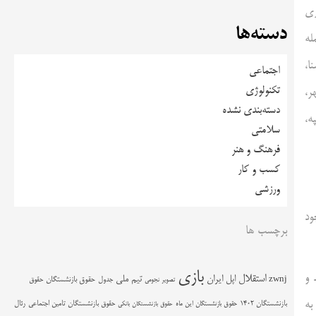
 راه اندازی
دسته‌ها
له
ا،
اجتماعی
تکنولوژی
ر،
دسته‌بندی نشده
ه،
سلامتی
فرهنگ و هنر
کسب و کار
ورزشی
جود
برچسب ها
بازی
ddn.csdiran.i» داخل شوند و
استقلال
اپل
ایران
تیم ملی
zwnj
جدول
حقوق بازنشستگان
حقوق
تصویر نجومی
به
حقوق بازنشستگان تامین اجتماعی
رئال
بازنشستگان 1402
حقوق بازنشستگان این ماه
حقوق بازنشستگان بانکی