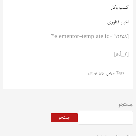
کسب وکار
اخبار فناوری
[elementor-template id="12258"]
[ad_2]
Tags:
صرافی رمزارز
،
نوبیتکس
جستجو
جستجو