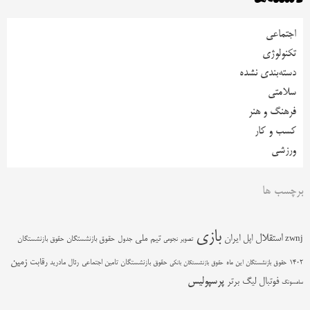
اجتماعی
تکنولوژی
دسته‌بندی نشده
سلامتی
فرهنگ و هنر
کسب و کار
ورزشی
برچسب ها
بازی
استقلال
اپل
ایران
تیم ملی
zwnj
جدول
حقوق بازنشستگان
حقوق بازنشستگان
تصویر نجومی
زمین
رقابت
حقوق بازنشستگان تامین اجتماعی
رئال مادرید
1402
حقوق بازنشستگان این ماه
حقوق بازنشستگان بانکی
پرسپولیس
فوتبال
لیگ برتر
سامسونگ