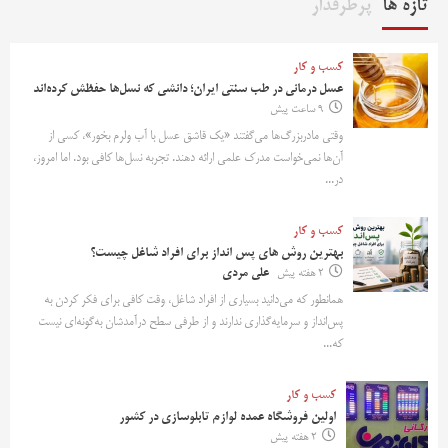
تازه ها
پرطرفدار
کسب و کار
عسل درمانی در طب سنتی ایران؛ دانشی که نسل‌ها حفظش کرده‌اند
9 ساعت پیش
وقتی مادربزرگ‌ها می‌گفتند «یک قاشق عسل با آب ولرم بخور»، کسی از
آن‌ها نمی‌خواست مدرک علمی ارائه دهند. تجربه نسل‌ها کافی بود. اما امروز،
در...
کسب و کار
بهترین روش‌ های پس‌ انداز برای افراد شاغل چیست؟
2 هفته پیش
علی مردی
همانطور که می‌دانید بسیاری از افراد شاغل، وقت کافی برای فکر کردن به
پس‌انداز و سرمایه‌گذاری ندارند و از طرفی سطح درآمدشان به‌گونه‌ای نیست
که...
کسب و کار
اولین فروشگاه عمده لوازم تابلوسازی در کشور
2 هفته پیش