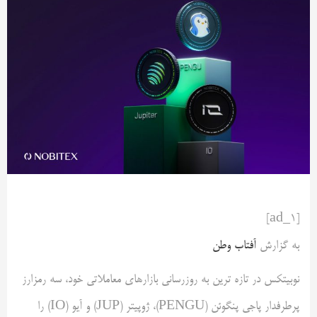
[ad_1]
به گزارش
آفتاب وطن
نوبیتکس در تازه ترین به روزرسانی بازارهای معاملاتی خود، سه رمزارز
پرطرفدار پاجی پنگوئن (PENGU)، ژوپیتر (JUP) و آیو (IO) را