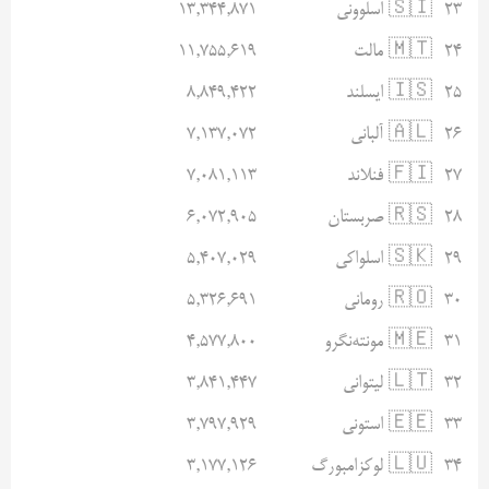
۲۳
🇸🇮 اسلوونی
۱۳,۳۴۴,۸۷۱
۲۴
🇲🇹 مالت
۱۱,۷۵۵,۶۱۹
۲۵
🇮🇸 ایسلند
۸,۸۴۹,۴۲۲
۲۶
🇦🇱 آلبانی
۷,۱۳۷,۰۷۲
۲۷
🇫🇮 فنلاند
۷,۰۸۱,۱۱۳
۲۸
🇷🇸 صربستان
۶,۰۷۲,۹۰۵
۲۹
🇸🇰 اسلواکی
۵,۴۰۷,۰۲۹
۳۰
🇷🇴 رومانی
۵,۳۲۶,۶۹۱
۳۱
🇲🇪 مونته‌نگرو
۴,۵۷۷,۸۰۰
۳۲
🇱🇹 لیتوانی
۳,۸۴۱,۴۴۷
۳۳
🇪🇪 استونی
۳,۷۹۷,۹۲۹
۳۴
🇱🇺 لوکزامبورگ
۳,۱۷۷,۱۲۶