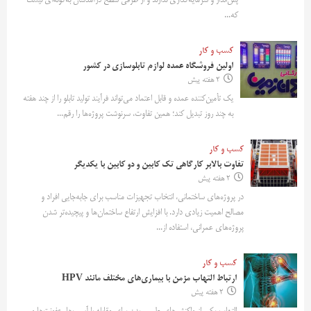
پس‌انداز و سرمایه‌گذاری ندارند و از طرفی سطح درآمدشان به‌گونه‌ای نیست
که...
کسب و کار
اولین فروشگاه عمده لوازم تابلوسازی در کشور
2 هفته پیش
یک تأمین‌کننده عمده و قابل اعتماد می‌تواند فرآیند تولید تابلو را از چند هفته
به چند روز تبدیل کند؛ همین تفاوت، سرنوشت پروژه‌ها را رقم...
کسب و کار
تفاوت بالابر کارگاهی تک کابین و دو کابین با یکدیگر
2 هفته پیش
در پروژه‌های ساختمانی، انتخاب تجهیزات مناسب برای جابه‌جایی افراد و
مصالح اهمیت زیادی دارد. با افزایش ارتفاع ساختمان‌ها و پیچیده‌تر شدن
پروژه‌های عمرانی، استفاده از...
کسب و کار
ارتباط التهاب مزمن با بیماری‌های مختلف مانند HPV
2 هفته پیش