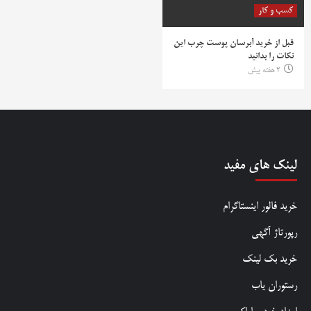
کسب و کار
قبل از خرید آبرسان پوست چرب این
نکات را بدانید
2 هفته پیش
لینک های مفید
خرید فالور اینستاگرام
رپورتاژ آگهی
خرید بک لینک
رستوران یاب