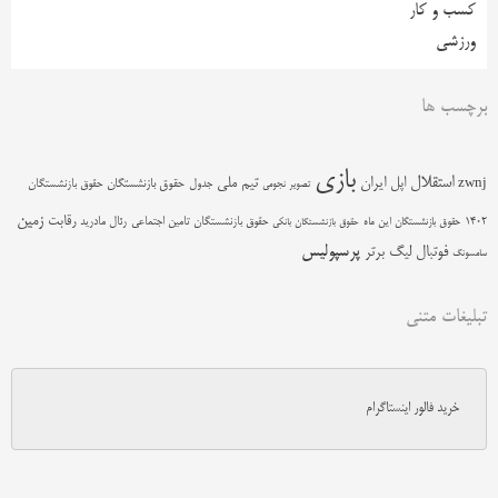
کسب و کار
ورزشی
برچسب ها
بازی
استقلال
اپل
ایران
تیم ملی
zwnj
جدول
حقوق بازنشستگان
حقوق بازنشستگان
تصویر نجومی
زمین
رقابت
حقوق بازنشستگان تامین اجتماعی
رئال مادرید
1402
حقوق بازنشستگان این ماه
حقوق بازنشستگان بانکی
پرسپولیس
فوتبال
لیگ برتر
سامسونگ
تبلیغات متنی
خرید فالور اینستاگرام