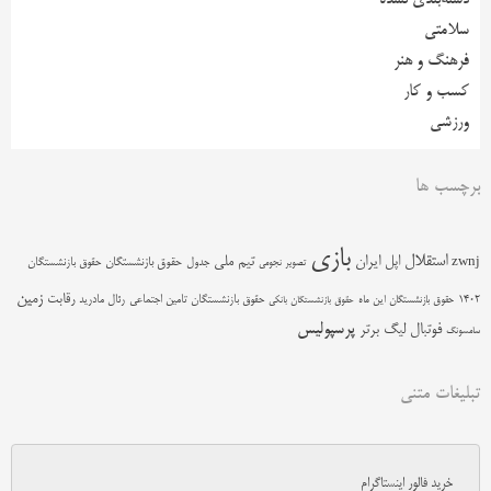
سلامتی
فرهنگ و هنر
کسب و کار
ورزشی
برچسب ها
بازی
استقلال
اپل
ایران
تیم ملی
zwnj
جدول
حقوق بازنشستگان
حقوق بازنشستگان
تصویر نجومی
زمین
رقابت
حقوق بازنشستگان تامین اجتماعی
رئال مادرید
1402
حقوق بازنشستگان این ماه
حقوق بازنشستگان بانکی
پرسپولیس
فوتبال
لیگ برتر
سامسونگ
تبلیغات متنی
خرید فالور اینستاگرام