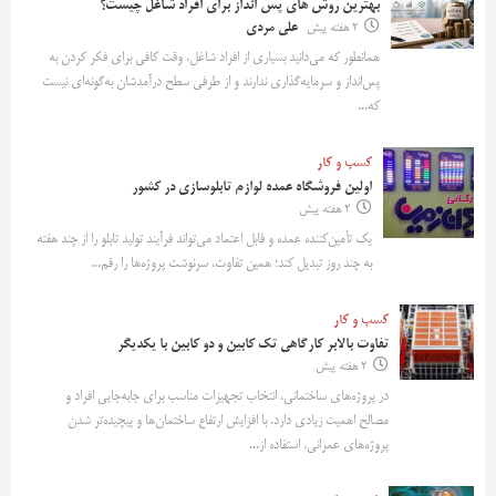
بهترین روش‌ های پس‌ انداز برای افراد شاغل چیست؟
2 هفته پیش
علی مردی
همانطور که می‌دانید بسیاری از افراد شاغل، وقت کافی برای فکر کردن به
پس‌انداز و سرمایه‌گذاری ندارند و از طرفی سطح درآمدشان به‌گونه‌ای نیست
که...
کسب و کار
اولین فروشگاه عمده لوازم تابلوسازی در کشور
2 هفته پیش
یک تأمین‌کننده عمده و قابل اعتماد می‌تواند فرآیند تولید تابلو را از چند هفته
به چند روز تبدیل کند؛ همین تفاوت، سرنوشت پروژه‌ها را رقم...
کسب و کار
تفاوت بالابر کارگاهی تک کابین و دو کابین با یکدیگر
2 هفته پیش
در پروژه‌های ساختمانی، انتخاب تجهیزات مناسب برای جابه‌جایی افراد و
مصالح اهمیت زیادی دارد. با افزایش ارتفاع ساختمان‌ها و پیچیده‌تر شدن
پروژه‌های عمرانی، استفاده از...