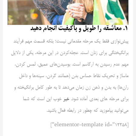
۱. معاشقه را طویل و باکیفیت انجام دهید
پیش‌نوازی فقط یک مرحله مقدماتی نیست؛ بلکه قسمت مهم فرآیند
برانگیختگی برای زنان است. عجله‌کردن در این مرحله، یکی از دلایل
مهم عدم رسیدن به ارگاسم است. بوسیدن‌های عمیق، لمس کردن،
ماساژ و تحریک نقاط حساس بدن (همانند گردن، سینه‌ها و داخل
ران‌ها) به بدن و ذهن زن زمان می‌دهد تا به طور کامل برانگیخته و
برای مرحله های بعدی آماده شود.
خبر
خوب این است که شما
می‌توانید بیاموزید که چطور در رابطه فعال باشید.
[elementor-template id="12258"]