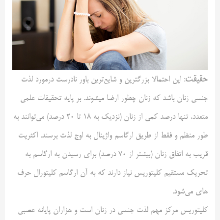
حقیقت
: این احتمالا بزرگترین و شایع‌ترین باور نادرست درمورد لذت
جنسی زنان باشد که زنان چطور ارضا میشوند. بر پایه تحقیقات علمی
متعدد، تنها درصد کمی از زنان (نزدیک به ۱۸ تا ۲۰ درصد) می‌توانند به
طور منظم و فقط از طریق ارگاسم واژینال به اوج لذت برسند. اکثریت
قریب به اتفاق زنان (بیشتر از ۷۰ درصد) برای رسیدن به ارگاسم به
تحریک مستقیم کلیتوریس نیاز دارند که به آن ارگاسم کلیتورال حرف
های می‌شود.
کلیتوریس مرکز مهم لذت جنسی در زنان است و هزاران پایانه عصبی