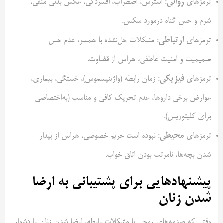
روانی
ترمزهای
: استرس، اضطراب، افسردگی، عکس بدنی منفی،
شرم و حس گناه درمورد سکس.
ارتباطی
ترمزهای
: مشکلات حل‌نشده با همسر، عدم حس
صمیمیت و امنیت عاطفی، هراس از قضاوت.
فیزیکی
ترمزهای
: زمان رابطه (واژینیسموس)، خستگی، بیماری،
عوارض برخی داروها، عدم تحریک کافی و مناسب (به‌اختصاصی
برای کلیتوریس).
محیطی
ترمزهای
: نبوده است حریم خصوصی، هراس از بیدار
شدن بچه‌ها، نامرتب بودن اتاق خواب.
پیشنهاد‌هایی برای پشتیبانی به ارضا
شدن زنان
وقتی که صدمه‌های روحی یا مشکلات رابطه، ارضا شدن زنان را دشوار