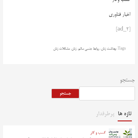
کسب وکار
اخبار فناوری
[ad_2]
Tags:
بهداشت زنان
،
روابط جنسی سالم
،
زنان
،
مشکلات زنان
جستجو
جستجو
تازه ها
پرطرفدار
کسب و کار