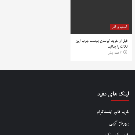
کسب و کار
قبل از خرید آبرسان پوست چرب این
نکات را بدانید
2 هفته پیش
لینک های مفید
خرید فالور اینستاگرام
رپورتاژ آگهی
خرید بک لینک