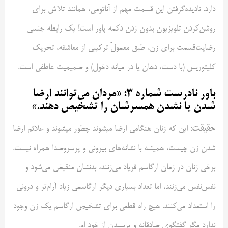
دارد. نادیده‌گرفتن این قسمت مهم از آناتومی، همانند تلاش برای
روشن‌کردن تلویزیون بدون زدن دکمه پاور است! یک رابطه جنسی
رضایت‌قسمت برای زن، طبق معمولً ترکیبی از معاشقه، تحریک
کلیتوریس (با دست، دهان یا در میانه دخول) و صمیمیت عاطفی است.
باور نادرست شماره ۳: «مردان می‌توانند ارضا
شدن یا نشدن همسرشان را تشخیص دهند.»
حقیقت
: این که زنان هنگامی ارضا میشوند چطور میشوند و علائم ارضا
شدن زن چیست، همیشه با نشانه‌های بیرونی و پرسروصدا همراه نیست.
برخی زنان در زمان ارگاسم فریاد می‌زنند، بدنشان منقبض می‌شود و
نفس‌نفس می‌زنند، اما تعداد بسیاری دیگر ارگاسمی زیاد آرام‌تر و درونی
را استعداد می‌کنند. هیچ راه قطعی برای تشخیص ارگاسم یک زن وجود
ندارد مگر گفتگوی صادقانه و پرسیدن از خود او.